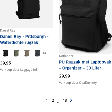
Daniel Ray
Daniel Ray - Pittsburgh -
Waterdichte rugzak
+
4
Norlander
PU Rugzak met Laptopvak
39,95
– Organizer – 30 Liter
Verkoop door
Luggage4All
29,99
Verkoop door
DealDonkey
1
2
13
…