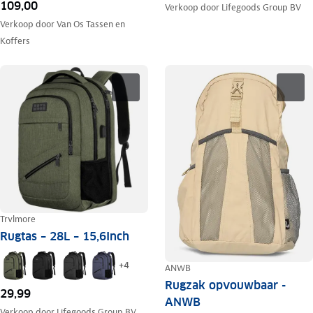
109,00
Verkoop door
Lifegoods Group BV
Verkoop door
Van Os Tassen en
Koffers
Trvlmore
Rugtas – 28L – 15,6Inch
+
4
ANWB
Rugzak opvouwbaar -
29,99
ANWB
Verkoop door
Lifegoods Group BV