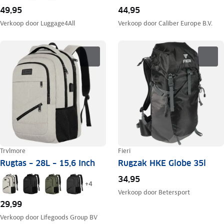
49,95
44,95
Verkoop door
Luggage4All
Verkoop door
Caliber Europe B.V.
Trvlmore
Fieri
Rugtas – 28L – 15,6 Inch
Rugzak HKE Globe 35l
34,95
+
4
Verkoop door
Betersport
29,99
Verkoop door
Lifegoods Group BV