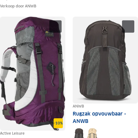
Verkoop door
ANWB
ANWB
Rugzak opvouwbaar -
ANWB
-10%
Active Leisure