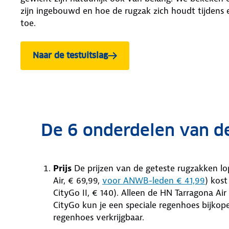
zijn ingebouwd en hoe de rugzak zich houdt tijdens 
toe.
Naar de testuitslag
van de rugzakkentest
De 6 onderdelen van d
Prijs
De prijzen van de geteste rugzakken l
Air, € 69,99,
voor ANWB-leden € 41,99
) kost
CityGo II, € 140). Alleen de HN Tarragona A
CityGo kun je een speciale regenhoes bijkop
regenhoes verkrijgbaar.