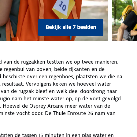
Bekijk alle 7 beelden
d van de rugzakken testten we op twee manieren.
e regenbui van boven, beide zijkanten en de
 beschikte over een regenhoes, plaatsten we die na
jk resultaat. Vervolgens keken we hoeveel water
van de rugzak bleef en welk deel doordrong naar
fugio nam het minste water op, op de voet gevolgd
II. Hoewel de Osprey Arcane meer water van de
t minste vocht door. De Thule Enroute 26 nam van
atsten de tassen 15 minuten in een plas water en