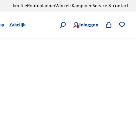
- km file
Routeplanner
Winkels
Kampioen
Service & contact
Inloggen
ap
Zakelijk