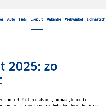
er
Auto
Fiets
Eropuit
Vakantie
Webwinkel
Lidmaatsch
t 2025: zo
t
 comfort. Factoren als prijs, formaat, inhoud en
 opbergmogelijkheden en handigheden die in de rugzak