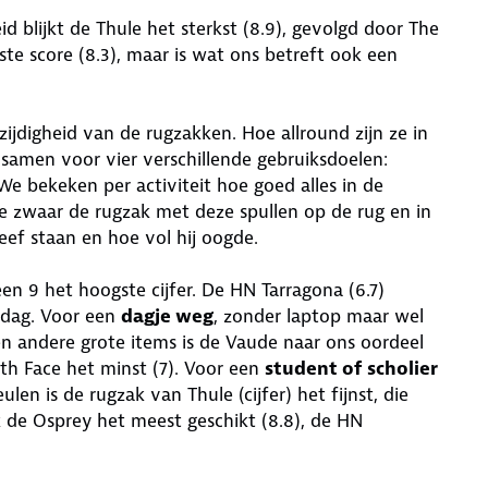
 blijkt de Thule het sterkst (8.9), gevolgd door The
ste score (8.3), maar is wat ons betreft ook een
jdigheid van de rugzakken. Hoe allround zijn ze in
 samen voor vier verschillende gebruiksdoelen:
We bekeken per activiteit hoe goed alles in de
e zwaar de rugzak met deze spullen op de rug en in
ef staan en hoe vol hij oogde.
n 9 het hoogste cijfer. De HN Tarragona (6.7)
rdag. Voor een
dagje weg
, zonder laptop maar wel
n andere grote items is de Vaude naar ons oordeel
rth Face het minst (7). Voor een
student of scholier
n is de rugzak van Thule (cijfer) het fijnst, die
 de Osprey het meest geschikt (8.8), de HN