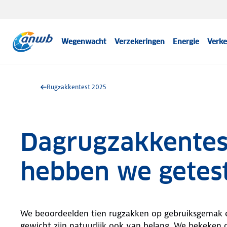
Wegenwacht
Verzekeringen
Energie
Verke
Rugzakkentest 2025
Dagrugzakkentes
hebben we getes
We beoordeelden tien rugzakken op gebruiksgemak en
gewicht zijn natuurlijk ook van belang. We bekeken