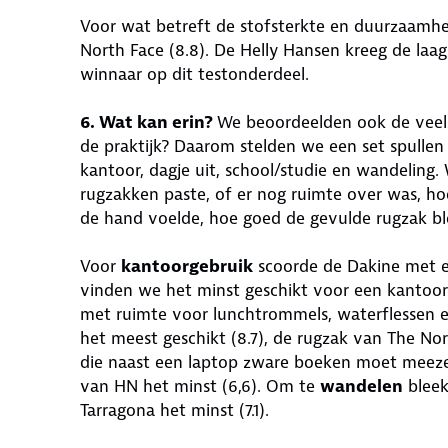
Voor wat betreft de stofsterkte en duurzaamheid
North Face (8.8). De Helly Hansen kreeg de laag
winnaar op dit testonderdeel.
6. Wat kan erin?
We beoordeelden ook de veelzi
de praktijk? Daarom stelden we een set spullen
kantoor, dagje uit, school/studie en wandeling. 
rugzakken paste, of er nog ruimte over was, ho
de hand voelde, hoe goed de gevulde rugzak ble
Voor
kantoorgebruik
scoorde de Dakine met ee
vinden we het minst geschikt voor een kantoo
met ruimte voor lunchtrommels, waterflessen e
het meest geschikt (8.7), de rugzak van The No
die naast een laptop zware boeken moet meezeule
van HN het minst (6,6). Om te
wandelen
bleek
Tarragona het minst (7.1).