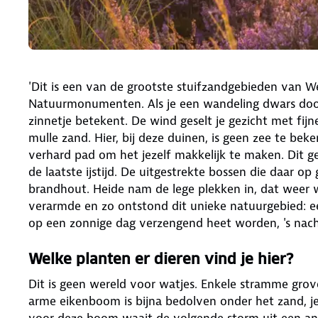
'Dit is een van de grootste stuifzandgebieden van We
Natuurmonumenten. Als je een wandeling dwars door
zinnetje betekent. De wind geselt je gezicht met fijn
mulle zand. Hier, bij deze duinen, is geen zee te be
verhard pad om het jezelf makkelijk te maken. Dit ge
de laatste ijstijd. De uitgestrekte bossen die daar o
brandhout. Heide nam de lege plekken in, dat weer
verarmde en zo ontstond dit unieke natuurgebied: 
op een zonnige dag verzengend heet worden, 's nach
Welke planten er dieren vind je hier?
Dit is geen wereld voor watjes. Enkele stramme gr
arme eikenboom is bijna bedolven onder het zand, je 
voor deze boom waait de volgende storm uit een ander