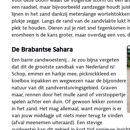
een raadsel, maar bijvoorbeeld zandzegge houdt jui
lijnen in het zand dankzij meterslange wortelstokken
plukje zegge. Langs de rand van de zandvlakte lukt 
plek te houden. Dieren zul je niet snel tegenkomen i
eromheen is de kans groter, maar overdag een vos, d
De Brabantse Sahara
Een barre zandwoestenij... Je zou bijna vergeten
dat dit de grootste zandbak van Nederland is!
Schop, emmer en harkje mee, picknickkleed en
koelbox inpakken en wegwezen naar de bijzondere
natuur van dit zandverstuivingsgebied. Graven
maar, rennen door het mulle zand of verstoppertje
spelen achter een duin. Of gewoon lekker zonnen
in het zand. Het mag allemaal, want morgen is er
van jouw middagje uit niets meer terug te vinden
(afval meenemen uiteraard). Een stevige
zuidwester kan dit gebied in kort tijd opnieuw inri