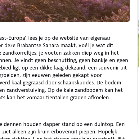
st-Europa', lees je op de website van eigenaar
 deze Brabantse Sahara maakt, voél je wat dit
e zandkorreltjes, je voeten zakken diep weg in het
kennen. Je vindt geen beschutting, geen bankje en geen
bied ligt op een dikke laag dekzand, een souvenir uit
p groeiden, zijn eeuwen geleden gekapt voor
 werd kaal gegraasd door schaapskuddes. De bodem
een zandverstuiving. Op de kale zandbodem kan het
ts kan het zomaar tientallen graden afkoelen.
ove dennen houden dapper stand op een duintop. Een
ziet alleen zijn kruin erbovenuit piepen. Hopelijk
e richting. Hoe het stugge gras hier overleeft lijkt