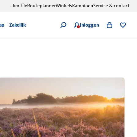
- km file
Routeplanner
Winkels
Kampioen
Service & contact
Inloggen
ap
Zakelijk