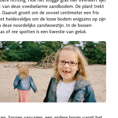
st van deze voedselarme zandbodem. De plant trekt
. Daaruit groeit om de zoveel centimeter een fris
het heideveldjes om de losse bodem enigszins op zijn
n deze noordelijke zandwoestijn. In de bossen
as of ree spotten is een kwestie van geluk.
chten. Sporen vervagen, een andere boom vangt het