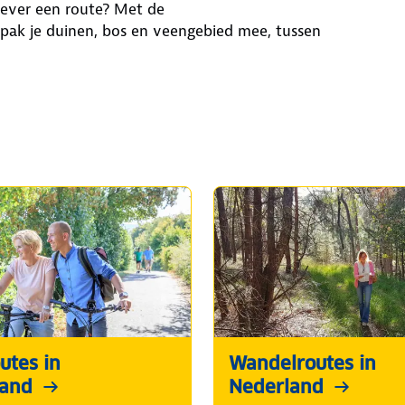
iever een route? Met de
pak je duinen, bos en veengebied mee, tussen
utes in
Wandelroutes in
land
Nederland