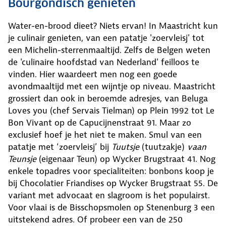
Bourgondisch genieten
Water-en-brood dieet? Niets ervan! In Maastricht kun
je culinair genieten, van een patatje 'zoervleisj' tot
een Michelin-sterrenmaaltijd. Zelfs de Belgen weten
de 'culinaire hoofdstad van Nederland' feilloos te
vinden. Hier waardeert men nog een goede
avondmaaltijd met een wijntje op niveau. Maastricht
grossiert dan ook in beroemde adresjes, van Beluga
Loves you (chef Servais Tielman) op Plein 1992 tot Le
Bon Vivant op de Capucijnenstraat 91. Maar zo
exclusief hoef je het niet te maken. Smul van een
patatje met ‘zoervleisj’ bij
Tuutsje
(tuutzakje)
vaan
Teunsje
(eigenaar Teun) op Wycker Brugstraat 41. Nog
enkele topadres voor specialiteiten: bonbons koop je
bij Chocolatier Friandises op Wycker Brugstraat 55. De
variant met advocaat en slagroom is het populairst.
Voor vlaai is de Bisschopsmolen op Stenenburg 3 een
uitstekend adres. Of probeer een van de 250