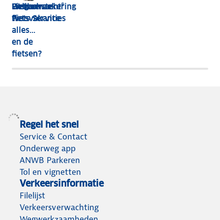
De leukste
Hebben
Wegenwacht®
Fietsverzekering
fietsvakanties
we
Fiets Service
alles...
en de
fietsen?
Regel het snel
Service & Contact
Onderweg app
ANWB Parkeren
Tol en vignetten
Verkeersinformatie
Filelijst
Verkeersverwachting
Wegwerkzaamheden