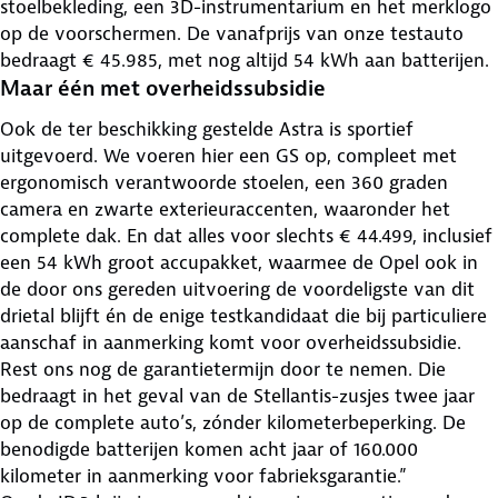
stoelbekleding, een 3D-instrumentarium en het merklogo
op de voorschermen. De vanafprijs van onze testauto
bedraagt € 45.985, met nog altijd 54 kWh aan batterijen.
Maar één met overheidssubsidie
Ook de ter beschikking gestelde Astra is sportief
uitgevoerd. We voeren hier een GS op, compleet met
ergonomisch verantwoorde stoelen, een 360 graden
camera en zwarte exterieuraccenten, waaronder het
complete dak. En dat alles voor slechts € 44.499, inclusief
een 54 kWh groot accupakket, waarmee de Opel ook in
de door ons gereden uitvoering de voordeligste van dit
drietal blijft én de enige testkandidaat die bij particuliere
aanschaf in aanmerking komt voor overheidssubsidie.
Rest ons nog de garantietermijn door te nemen. Die
bedraagt in het geval van de Stellantis-zusjes twee jaar
op de complete auto’s, zónder kilometerbeperking. De
benodigde batterijen komen acht jaar of 160.000
kilometer in aanmerking voor fabrieksgarantie.”