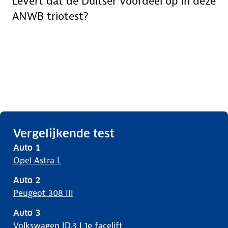
Levert dat de Duitser voordeel op in deze
ANWB triotest?
Vergelijkende test
Auto
1
Opel Astra L
Auto
2
Peugeot 308 III
Auto
3
Volkswagen ID.3 I 1e facelift