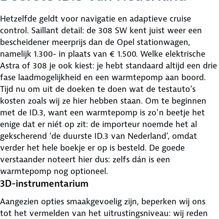
Hetzelfde geldt voor navigatie en adaptieve cruise
control. Saillant detail: de 308 SW kent juist weer een
bescheidener meerprijs dan de Opel stationwagen,
namelijk 1.300- in plaats van € 1.500. Welke elektrische
Astra of 308 je ook kiest: je hebt standaard altijd een drie
fase laadmogelijkheid en een warmtepomp aan boord.
Tijd nu om uit de doeken te doen wat de testauto’s
kosten zoals wij ze hier hebben staan. Om te beginnen
met de ID.3, want een warmtepomp is zo’n beetje het
enige dat er niét op zit: de importeur noemde het al
gekscherend ‘de duurste ID.3 van Nederland’, omdat
verder het hele boekje er op is besteld. De goede
verstaander noteert hier dus: zelfs dán is een
warmtepomp nog optioneel.
3D-instrumentarium
Aangezien opties smaakgevoelig zijn, beperken wij ons
tot het vermelden van het uitrustingsniveau: wij reden