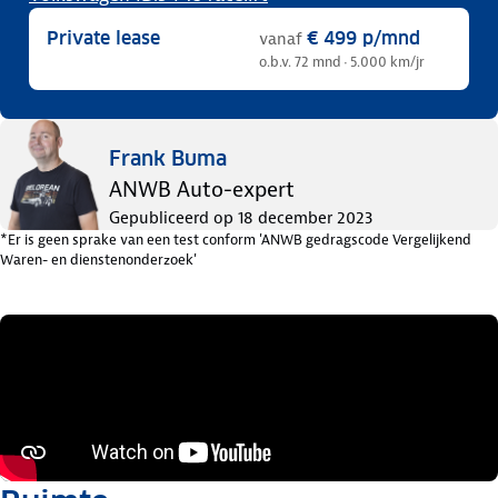
Private lease
€ 499
p/mnd
vanaf
o.b.v. 72 mnd · 5.000 km/jr
Frank Buma
ANWB Auto-expert
Gepubliceerd op
18 december 2023
*Er is geen sprake van een test conform 'ANWB gedragscode Vergelijkend
Waren- en dienstenonderzoek'