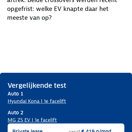
aftrek. Beide crossovers werden recent
opgefrist: welke EV knapte daar het
meeste van op?
Vergelijkende test
Auto
1
Hyundai Kona I 1e facelift
Auto
2
MG ZS EV I 1e facelift
Private lease
€ 419
p/mnd
vanaf