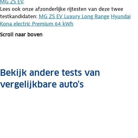
MG ZS EV
.
Lees ook onze afzonderlijke rijtesten van deze twee
testkandidaten:
MG ZS EV Luxury Long Range
Hyundai
Kona electric Premium 64 kWh
Scroll naar boven
Bekijk andere tests van
vergelijkbare auto's
Dubbeltest
Dubbeltest
vernieuwde
Dubbeltest
Kia Niro
Dubbeltest
Hyundai
Aiways U5
versus
BYD Atto 3
Kona
vs.
Mercedes
Volvo
Volvo
Volvo
Volvo
Volvo
Kia
Kia
Volkswagen
versus Kia
electric vs.
Hyundai
Hyundai
Volkswagen
Aiways
Aiways