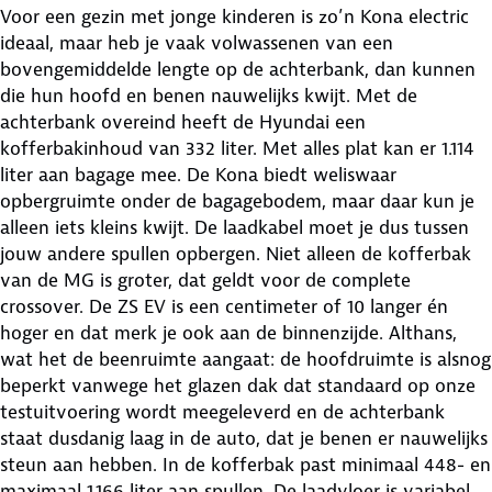
Voor een gezin met jonge kinderen is zo’n Kona electric
ideaal, maar heb je vaak volwassenen van een
bovengemiddelde lengte op de achterbank, dan kunnen
die hun hoofd en benen nauwelijks kwijt. Met de
achterbank overeind heeft de Hyundai een
kofferbakinhoud van 332 liter. Met alles plat kan er 1.114
liter aan bagage mee. De Kona biedt weliswaar
opbergruimte onder de bagagebodem, maar daar kun je
alleen iets kleins kwijt. De laadkabel moet je dus tussen
jouw andere spullen opbergen. Niet alleen de kofferbak
van de MG is groter, dat geldt voor de complete
crossover. De ZS EV is een centimeter of 10 langer én
hoger en dat merk je ook aan de binnenzijde. Althans,
wat het de beenruimte aangaat: de hoofdruimte is alsnog
beperkt vanwege het glazen dak dat standaard op onze
testuitvoering wordt meegeleverd en de achterbank
staat dusdanig laag in de auto, dat je benen er nauwelijks
steun aan hebben. In de kofferbak past minimaal 448- en
maximaal 1.166 liter aan spullen. De laadvloer is variabel.