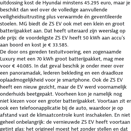
uitdossing kost de Hyundai minstens 45.295 euro, maar je
beschikt dan wel over de volledige aanvullende
veiligheidsuitrusting plus verwarmde én geventileerde
stoelen. MG biedt de ZS EV ook met een klein en groot
batterijpakket aan. Dat heeft uiteraard zijn weerslag op
de prijs: de voordeligste ZS EV heeft 50 kWh aan accu’s
aan boord en kost je € 33.585.
De door ons gereden testuitvoering, een zogenaamde
Luxury met een 70 kWh groot batterijpakket, mag mee
voor € 40.085. In dat geval beschik je onder meer over
een panoramadak, lederen bekleding en een draadloze
oplaadmogelijkheid voor je smartphone. Ook de ZS EV
heeft een nieuw gezicht, maar de EV werd voornamelijk
onderhuids beetgepakt. Voorheen kon je namelijk nog
niet kiezen voor een groter batterijpakket. Voortaan zit er
ook een telefoonapplicatie bij de auto, waardoor je op
afstand vast de klimaatcontrole kunt inschakelen. En niet
geheel onbelangrijk: de vernieuwde ZS EV heeft voortaan
getint glas: het origineel moest het zonder stellen en dat