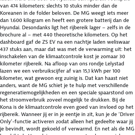
van 474 kilometers: slechts 10 stuks minder dan de
Koreanen in de folder beloven. De MG weegt iets meer
dan 1.600 kilogram en heeft een grotere batterij dan de
Hyundai. Desondanks ligt het rijbereik lager – zelfs in de
brochure al – met 440 theoretische kilometers. Op het
dashboard gaf de ZS EV na een nachtje laden weliswaar
437 stuks aan, maar dat was met de verwarming uit: het
inschakelen van de klimaatcontrole kost je zomaar 30
kilometer rijbereik. Na afloop van ons rondje Lelystad
lazen we een verbruikscijfer af van 15,1 kWh per 100
kilometer, wat gewoon erg zuinig is. Dat kan haast niet
anders, want de MG schiet je te hulp met verschillende
regeneratiemogelijkheden en een speciale spaarstond om
het stroomverbruik zoveel mogelijk te drukken. Bij de
Kona is de klimaatcontrole even goed van invloed op het
rijbereik. Wanneer jij er in je eentje in zit, kun je de ‘Driver
Only’-functie activeren zodat alleen het gedeelte waar jij
je bevindt, wordt gekoeld of verwarmd. En net als de MG