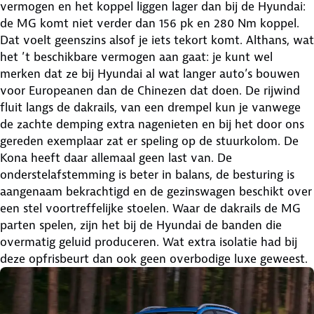
vermogen en het koppel liggen lager dan bij de Hyundai:
de MG komt niet verder dan 156 pk en 280 Nm koppel.
Dat voelt geenszins alsof je iets tekort komt. Althans, wat
het ’t beschikbare vermogen aan gaat: je kunt wel
merken dat ze bij Hyundai al wat langer auto’s bouwen
voor Europeanen dan de Chinezen dat doen. De rijwind
fluit langs de dakrails, van een drempel kun je vanwege
de zachte demping extra nagenieten en bij het door ons
gereden exemplaar zat er speling op de stuurkolom. De
Kona heeft daar allemaal geen last van. De
onderstelafstemming is beter in balans, de besturing is
aangenaam bekrachtigd en de gezinswagen beschikt over
een stel voortreffelijke stoelen. Waar de dakrails de MG
parten spelen, zijn het bij de Hyundai de banden die
overmatig geluid produceren. Wat extra isolatie had bij
deze opfrisbeurt dan ook geen overbodige luxe geweest.