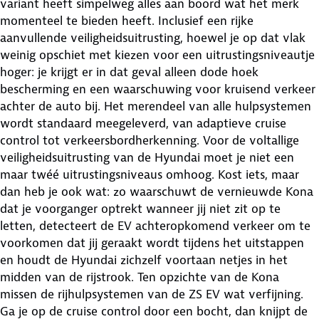
variant heeft simpelweg alles aan boord wat het merk
momenteel te bieden heeft. Inclusief een rijke
aanvullende veiligheidsuitrusting, hoewel je op dat vlak
weinig opschiet met kiezen voor een uitrustingsniveautje
hoger: je krijgt er in dat geval alleen dode hoek
bescherming en een waarschuwing voor kruisend verkeer
achter de auto bij. Het merendeel van alle hulpsystemen
wordt standaard meegeleverd, van adaptieve cruise
control tot verkeersbordherkenning. Voor de voltallige
veiligheidsuitrusting van de Hyundai moet je niet een
maar twéé uitrustingsniveaus omhoog. Kost iets, maar
dan heb je ook wat: zo waarschuwt de vernieuwde Kona
dat je voorganger optrekt wanneer jij niet zit op te
letten, detecteert de EV achteropkomend verkeer om te
voorkomen dat jij geraakt wordt tijdens het uitstappen
en houdt de Hyundai zichzelf voortaan netjes in het
midden van de rijstrook. Ten opzichte van de Kona
missen de rijhulpsystemen van de ZS EV wat verfijning.
Ga je op de cruise control door een bocht, dan knijpt de