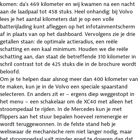
komen: da’s 469 kilometer en wij kwamen na een nacht
aan de laadpaal tot 458 stuks. Heel onhandig: bij Volvo
lees je het aantal kilometers dat je op een volle
batterijlading kunt afleggen op het infotainmentscherm
af in plaats van op het dashboard. Vervolgens zie je drie
getallen staan: de optimale actieradius, een reële
schatting en een kaal minimum. Houden we die reële
schatting aan, dan staat de betreffende 310 kilometer in
schril contrast tot de 425 stuks die in de brochure wordt
beloofd.
Om je te helpen daar alsnog meer dan 400 kilometer van
te maken, kun je in de Volvo een speciale spaarstand
selecteren. En anders zit er – ergens diep weggestopt in
het menu – een schakelaar om de XC40 met alleen het
stroompedaal te rijden. In de Mercedes kun je met
flippers aan het stuur bepalen hoeveel remenergie er
wordt teruggewonnen. In de felste stand heb je
weliswaar de mechanische rem niet langer nodig, maar
het stroompedaal valt minder goed te doseren dan dat