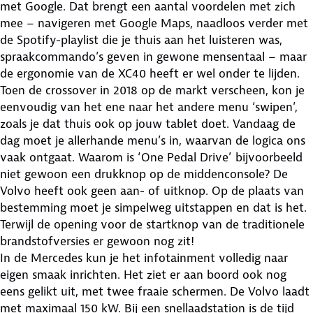
met Google. Dat brengt een aantal voordelen met zich
mee – navigeren met Google Maps, naadloos verder met
de Spotify-playlist die je thuis aan het luisteren was,
spraakcommando’s geven in gewone mensentaal – maar
de ergonomie van de XC40 heeft er wel onder te lijden.
Toen de crossover in 2018 op de markt verscheen, kon je
eenvoudig van het ene naar het andere menu ‘swipen’,
zoals je dat thuis ook op jouw tablet doet. Vandaag de
dag moet je allerhande menu’s in, waarvan de logica ons
vaak ontgaat. Waarom is ‘One Pedal Drive’ bijvoorbeeld
niet gewoon een drukknop op de middenconsole? De
Volvo heeft ook geen aan- of uitknop. Op de plaats van
bestemming moet je simpelweg uitstappen en dat is het.
Terwijl de opening voor de startknop van de traditionele
brandstofversies er gewoon nog zit!
In de Mercedes kun je het infotainment volledig naar
eigen smaak inrichten. Het ziet er aan boord ook nog
eens gelikt uit, met twee fraaie schermen. De Volvo laadt
met maximaal 150 kW. Bij een snellaadstation is de tijd