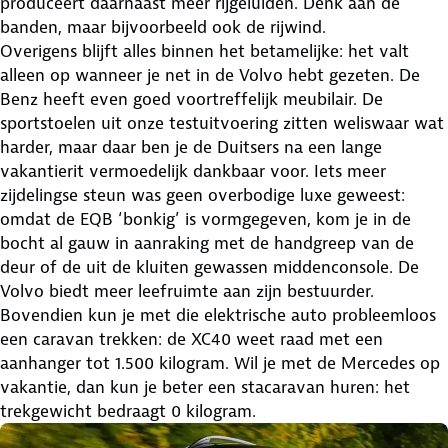
produceert daarnaast meer rijgeluiden. Denk aan de
banden, maar bijvoorbeeld ook de rijwind.
Overigens blijft alles binnen het betamelijke: het valt
alleen op wanneer je net in de Volvo hebt gezeten. De
Benz heeft even goed voortreffelijk meubilair. De
sportstoelen uit onze testuitvoering zitten weliswaar wat
harder, maar daar ben je de Duitsers na een lange
vakantierit vermoedelijk dankbaar voor. Iets meer
zijdelingse steun was geen overbodige luxe geweest:
omdat de EQB ‘bonkig’ is vormgegeven, kom je in de
bocht al gauw in aanraking met de handgreep van de
deur of de uit de kluiten gewassen middenconsole. De
Volvo biedt meer leefruimte aan zijn bestuurder.
Bovendien kun je met die elektrische auto probleemloos
een caravan trekken: de XC40 weet raad met een
aanhanger tot 1.500 kilogram. Wil je met de Mercedes op
vakantie, dan kun je beter een stacaravan huren: het
trekgewicht bedraagt 0 kilogram.