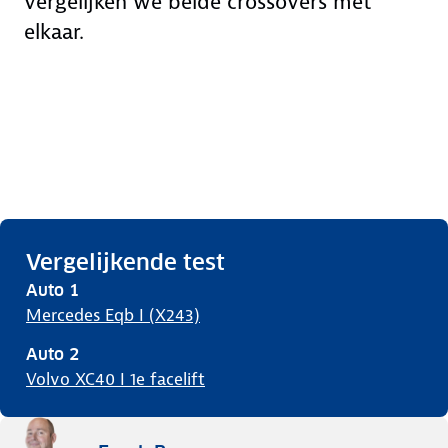
vergelijken we beide crossovers met
elkaar.
Vergelijkende test
Auto
1
Mercedes Eqb I (X243)
Auto
2
Volvo XC40 I 1e facelift