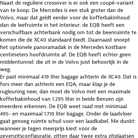
Naast de reguliere crossover is er ook een coupé-variant
van te koop. De Mercedes is een stuk groter dan de
Volvo, maar dat geldt eerder voor de kofferbakinhoud
dan de leefruimte in het interieur: de EQB heeft een
verschuifbare achterbank nodig om tot de beenruimte te
komen die de XC40 standaard biedt. Daarnaast snoept
het optionele panoramadak in de Mercedes kostbare
centimeters hoofdruimte af. De EQB heeft echter geen
middentunnel: die zit in de Volvo juist behoorlijk in de
weg.
Er past minimaal 419 liter bagage achterin de XC40. Dat is
fors meer dan achterin een EQA, maar klap je de
rugleuning neer, dan moet de Volvo met een maximale
kofferbakinhoud van 1.295 liter in beide Benzen zijn
meerdere erkennen. De EQB weet raad met minimaal
495- en maximaal 1.710 liter bagage. Onder de laadvloer
gaat genoeg ruimte schuil voor een laadkabel. Me dunkt:
wanneer je tegen meerprijs kiest voor de
zevenzitsconfiguratie, zitten daar twee extra zitplaatsen