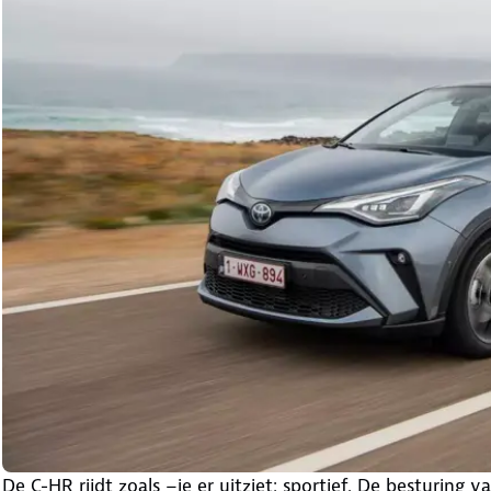
De C-HR rijdt zoals –ie er uitziet: sportief. De besturing 