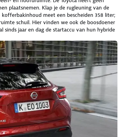
een- en hoofdruimte. De Toyota heeft geen
nen plaatsnemen. Klap je de rugleuning van de
e kofferbakinhoud meet een bescheiden 358 liter;
uimte schuil. Hier vinden we ook de boosdoener
 sinds jaar en dag de startaccu van hun hybride