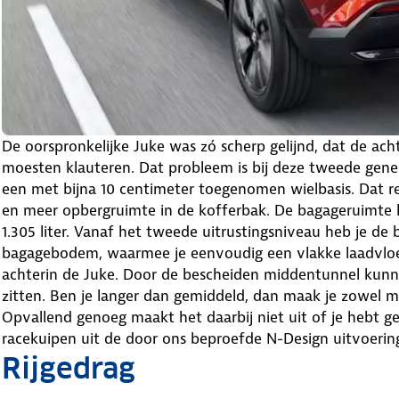
De oorspronkelijke Juke was zó scherp gelijnd, dat de ach
moesten klauteren. Dat probleem is bij deze tweede gener
een met bijna 10 centimeter toegenomen wielbasis. Dat r
en meer opbergruimte in de kofferbak. De bagageruimte
1.305 liter. Vanaf het tweede uitrustingsniveau heb je de
bagagebodem, waarmee je eenvoudig een vlakke laadvloer 
achterin de Juke. Door de bescheiden middentunnel kunne
zitten. Ben je langer dan gemiddeld, dan maak je zowel m
Opvallend genoeg maakt het daarbij niet uit of je hebt g
racekuipen uit de door ons beproefde N-Design uitvoerin
Rijgedrag