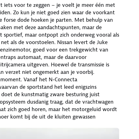
lt iets voor te zeggen – je voelt je meer één met
iden. Zo kun je niet goed zien waar de voorkant
e forse dode hoeken je parten. Met behulp van
maken met deze aandachtspunten, maar de
t sportief, maar ontpopt zich onderweg vooral als
net als de voorstoelen. Nissan levert de Juke
 benzinemotor, goed voor een trekgewicht van
ventraps automaat, maar de daarvoor
itrijcamera uitgeven. Hoewel de transmissie is
n verzet niet ongemerkt aan je voorbij.
te moment. Vanaf het N-Connecta
 waarvan de sportstand het leed enigszins
t, doet de kunstmatig zware besturing juist
/stopsysteem dusdanig traag, dat de vrachtwagen
r laat zich goed horen, maar het motorgeluid wordt
er komt bij de uit de kluiten gewassen