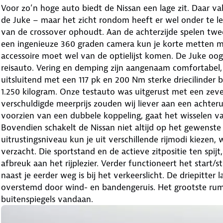
Voor zo’n hoge auto biedt de Nissan een lage zit. Daar va
de Juke – maar het zicht rondom heeft er wel onder te le
van de crossover ophoudt. Aan de achterzijde spelen twe
een ingenieuze 360 graden camera kun je korte metten 
accessoire moet wel van de optielijst komen. De Juke oog
reisauto. Vering en demping zijn aangenaam comfortabel, 
uitsluitend met een 117 pk en 200 Nm sterke driecilinder
1.250 kilogram. Onze testauto was uitgerust met een ze
verschuldigde meerprijs zouden wij liever aan een achteru
voorzien van een dubbele koppeling, gaat het wisselen va
Bovendien schakelt de Nissan niet altijd op het gewens
uitrustingsniveau kun je uit verschillende rijmodi kiezen,
verzacht. Die sportstand en de actieve zitpositie ten spij
afbreuk aan het rijplezier. Verder functioneert het start
naast je eerder weg is bij het verkeerslicht. De driepitte
overstemd door wind- en bandengeruis. Het grootste rumo
buitenspiegels vandaan.