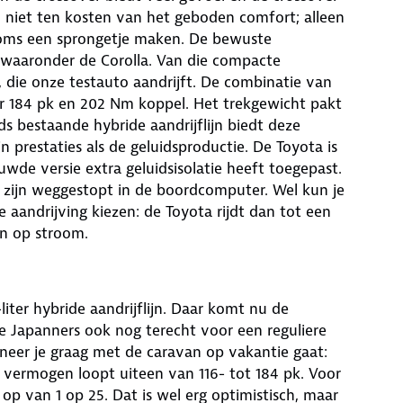
n niet ten kosten van het geboden comfort; alleen
soms een sprongetje maken. De bewuste
waaronder de Corolla. Van die compacte
g, die onze testauto aandrijft. De combinatie van
r 184 pk en 202 Nm koppel. Het trekgewicht pakt
s bestaande hybride aandrijflijn biedt deze
n prestaties als de geluidsproductie. De Toyota is
uwde versie extra geluidsisolatie heeft toegepast.
n zijn weggestopt in de boordcomputer. Wel kun je
 aandrijving kiezen: de Toyota rijdt dan tot een
en op stroom.
liter hybride aandrijflijn. Daar komt nu de
 de Japanners ook nog terecht voor een reguliere
nneer je graag met de caravan op vakantie gaat:
 vermogen loopt uiteen van 116- tot 184 pk. Voor
 op van 1 op 25. Dat is wel erg optimistisch, maar