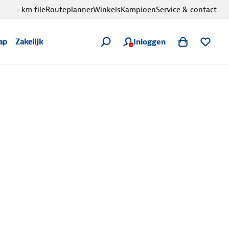
- km file
Routeplanner
Winkels
Kampioen
Service & contact
Inloggen
ap
Zakelijk