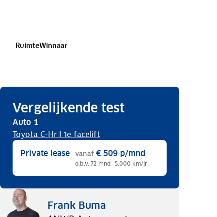
Ruimte
Winnaar
Vergelijkende test
Auto
1
Toyota C-Hr I 1e facelift
Private lease
€ 509
p/mnd
vanaf
o.b.v. 72 mnd · 5.000 km/jr
Frank Buma