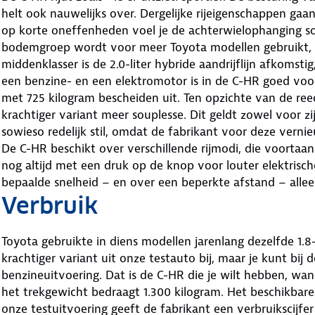
helt ook nauwelijks over. Dergelijke rijeigenschappen gaa
op korte oneffenheden voel je de achterwielophanging 
bodemgroep wordt voor meer Toyota modellen gebruikt, 
middenklasser is de 2.0-liter hybride aandrijflijn afkomsti
een benzine- en een elektromotor is in de C-HR goed voo
met 725 kilogram bescheiden uit. Ten opzichte van de reed
krachtiger variant meer souplesse. Dit geldt zowel voor zij
sowieso redelijk stil, omdat de fabrikant voor deze vernie
De C-HR beschikt over verschillende rijmodi, die voortaa
nog altijd met een druk op de knop voor louter elektrische
bepaalde snelheid – en over een beperkte afstand – alle
Verbruik
Toyota gebruikte in diens modellen jarenlang dezelfde 1.8-
krachtiger variant uit onze testauto bij, maar je kunt bij
benzineuitvoering. Dat is de C-HR die je wilt hebben, wa
het trekgewicht bedraagt 1.300 kilogram. Het beschikbare
onze testuitvoering geeft de fabrikant een verbruikscijfer