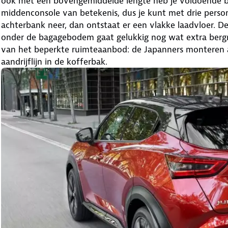
ook met een bovengemiddelde lengte heb je voldoende b
middenconsole van betekenis, dus je kunt met drie perso
achterbank neer, dan ontstaat er een vlakke laadvloer. D
onder de bagagebodem gaat gelukkig nog wat extra bergr
van het beperkte ruimteaanbod: de Japanners monteren al
aandrijflijn in de kofferbak.