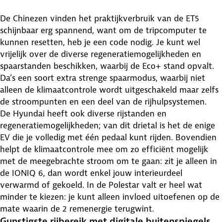
De Chinezen vinden het praktijkverbruik van de ET5
schijnbaar erg spannend, want om de tripcomputer te
kunnen resetten, heb je een code nodig. Je kunt wel
vrijelijk over de diverse regeneratiemogelijkheden en
spaarstanden beschikken, waarbij de Eco+ stand opvalt.
Da’s een soort extra strenge spaarmodus, waarbij niet
alleen de klimaatcontrole wordt uitgeschakeld maar zelfs
de stroompunten en een deel van de rijhulpsystemen.
De Hyundai heeft ook diverse rijstanden en
regeneratiemogelijkheden; van dit drietal is het de enige
EV die je volledig met één pedaal kunt rijden. Bovendien
helpt de klimaatcontrole mee om zo efficiënt mogelijk
met de meegebrachte stroom om te gaan: zit je alleen in
de IONIQ 6, dan wordt enkel jouw interieurdeel
verwarmd of gekoeld. In de Polestar valt er heel wat
minder te kiezen: je kunt alleen invloed uitoefenen op de
mate waarin de 2 remenergie terugwint.
Gunstigste rijbereik met digitale buitenspiegels