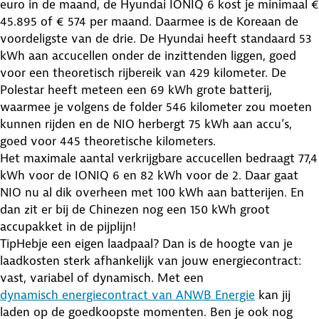
euro in de maand, de Hyundai IONIQ 6 kost je minimaal €
45.895 of € 574 per maand. Daarmee is de Koreaan de
voordeligste van de drie. De Hyundai heeft standaard 53
kWh aan accucellen onder de inzittenden liggen, goed
voor een theoretisch rijbereik van 429 kilometer. De
Polestar heeft meteen een 69 kWh grote batterij,
waarmee je volgens de folder 546 kilometer zou moeten
kunnen rijden en de NIO herbergt 75 kWh aan accu’s,
goed voor 445 theoretische kilometers.
Het maximale aantal verkrijgbare accucellen bedraagt 77,4
kWh voor de IONIQ 6 en 82 kWh voor de 2. Daar gaat
NIO nu al dik overheen met 100 kWh aan batterijen. En
dan zit er bij de Chinezen nog een 150 kWh groot
accupakket in de pijplijn!
Tip
Hebje een eigen laadpaal? Dan is de hoogte van je
laadkosten sterk afhankelijk van jouw energiecontract:
vast, variabel of dynamisch. Met een
dynamisch energiecontract van ANWB Energie
kan jij
laden op de goedkoopste momenten. Ben je ook nog