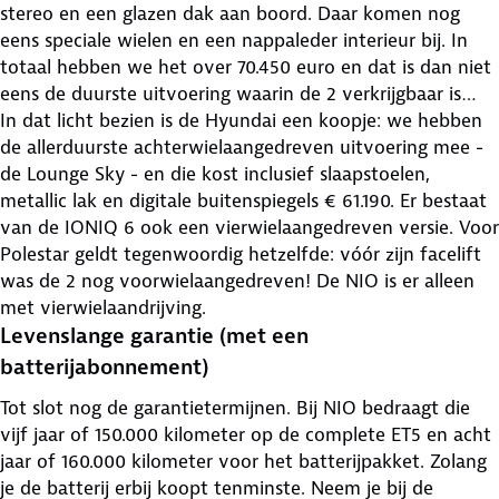
stereo en een glazen dak aan boord. Daar komen nog
eens speciale wielen en een nappaleder interieur bij. In
totaal hebben we het over 70.450 euro en dat is dan niet
eens de duurste uitvoering waarin de 2 verkrijgbaar is…
In dat licht bezien is de Hyundai een koopje: we hebben
de allerduurste achterwielaangedreven uitvoering mee -
de Lounge Sky - en die kost inclusief slaapstoelen,
metallic lak en digitale buitenspiegels € 61.190. Er bestaat
van de IONIQ 6 ook een vierwielaangedreven versie. Voor
Polestar geldt tegenwoordig hetzelfde: vóór zijn facelift
was de 2 nog voorwielaangedreven! De NIO is er alleen
met vierwielaandrijving.
Levenslange garantie (met een
batterijabonnement)
Tot slot nog de garantietermijnen. Bij NIO bedraagt die
vijf jaar of 150.000 kilometer op de complete ET5 en acht
jaar of 160.000 kilometer voor het batterijpakket. Zolang
je de batterij erbij koopt tenminste. Neem je bij de