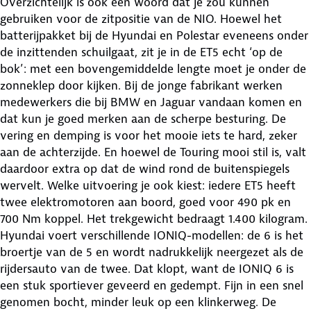
Overzichtelijk is ook een woord dat je zou kunnen
gebruiken voor de zitpositie van de NIO. Hoewel het
batterijpakket bij de Hyundai en Polestar eveneens onder
de inzittenden schuilgaat, zit je in de ET5 echt ‘op de
bok’: met een bovengemiddelde lengte moet je onder de
zonneklep door kijken. Bij de jonge fabrikant werken
medewerkers die bij BMW en Jaguar vandaan komen en
dat kun je goed merken aan de scherpe besturing. De
vering en demping is voor het mooie iets te hard, zeker
aan de achterzijde. En hoewel de Touring mooi stil is, valt
daardoor extra op dat de wind rond de buitenspiegels
wervelt. Welke uitvoering je ook kiest: iedere ET5 heeft
twee elektromotoren aan boord, goed voor 490 pk en
700 Nm koppel. Het trekgewicht bedraagt 1.400 kilogram.
Hyundai voert verschillende IONIQ-modellen: de 6 is het
broertje van de 5 en wordt nadrukkelijk neergezet als de
rijdersauto van de twee. Dat klopt, want de IONIQ 6 is
een stuk sportiever geveerd en gedempt. Fijn in een snel
genomen bocht, minder leuk op een klinkerweg. De