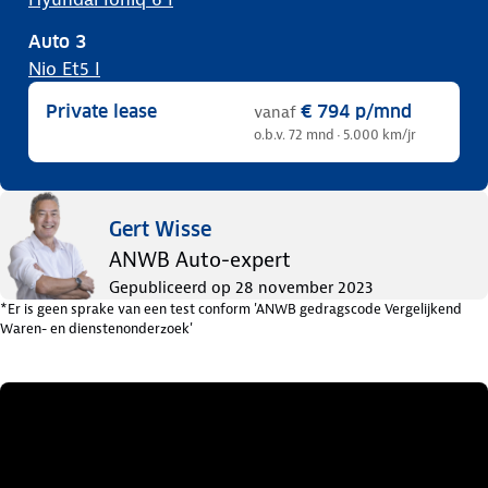
Auto
3
Nio Et5 I
Private lease
€ 794
p/mnd
vanaf
o.b.v. 72 mnd · 5.000 km/jr
Gert Wisse
ANWB Auto-expert
Gepubliceerd op
28 november 2023
*Er is geen sprake van een test conform 'ANWB gedragscode Vergelijkend
Waren- en dienstenonderzoek'