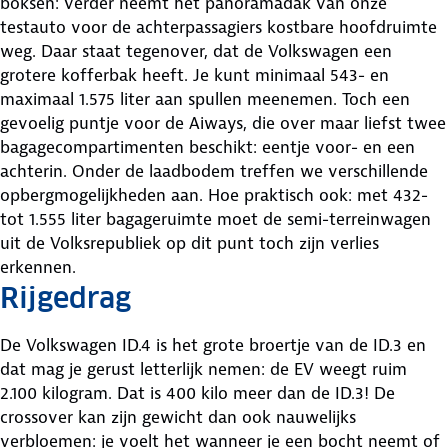
boksen: verder neemt het panoramadak van onze
testauto voor de achterpassagiers kostbare hoofdruimte
weg. Daar staat tegenover, dat de Volkswagen een
grotere kofferbak heeft. Je kunt minimaal 543- en
maximaal 1.575 liter aan spullen meenemen. Toch een
gevoelig puntje voor de Aiways, die over maar liefst twee
bagagecompartimenten beschikt: eentje voor- en een
achterin. Onder de laadbodem treffen we verschillende
opbergmogelijkheden aan. Hoe praktisch ook: met 432-
tot 1.555 liter bagageruimte moet de semi-terreinwagen
uit de Volksrepubliek op dit punt toch zijn verlies
erkennen.
Rijgedrag
De Volkswagen ID.4 is het grote broertje van de ID.3 en
dat mag je gerust letterlijk nemen: de EV weegt ruim
2.100 kilogram. Dat is 400 kilo meer dan de ID.3! De
crossover kan zijn gewicht dan ook nauwelijks
verbloemen: je voelt het wanneer je een bocht neemt of