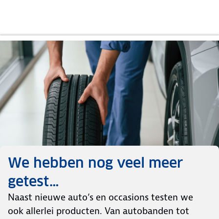
review
test
review
review
test
review
review
review
test
review
review
We hebben nog veel meer
getest…
Naast nieuwe auto’s en occasions testen we
ook allerlei producten. Van autobanden tot