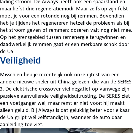
lading stroom. De Aiways heeft ook een spaarstand en
maar liefst drie regeneratiemodi. Maar zelfs op zijn felst
moet je voor een rotonde nog bij remmen. Bovendien
heb je tijdens het regenereren hetzelfde probleem als bij
het stroom geven of remmen: doseren valt nog niet mee.
Op het grensgebied tussen remenergie terugwinnen en
daadwerkelijk remmen gaat er een merkbare schok door
de U5.
Veiligheid
Misschien heb je recentelijk ook onze rijtest van een
andere nieuwe speler uit China gelezen: die van de SERES
3. De elektrische crossover viel negatief op vanwege zijn
passieve aanvullende veiligheidsuitrusting. De SERES ziet
een voetganger wel, maar remt er niet voor: hij maakt
alleen geluid. Bij Aiways is dat gelukkig beter voor elkaar:
de U5 grijpt wél zelfstandig in, wanneer de auto daar
aanleiding toe ziet.