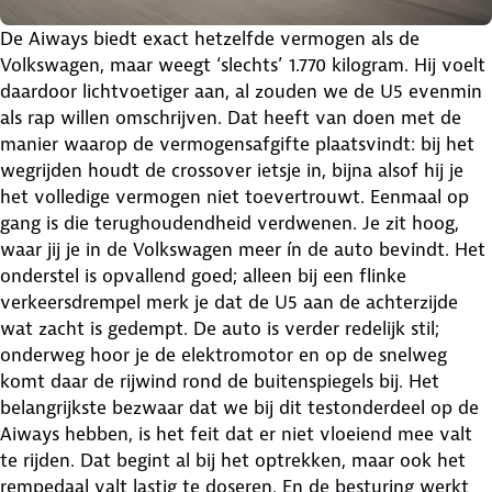
De Aiways biedt exact hetzelfde vermogen als de
Volkswagen, maar weegt ‘slechts’ 1.770 kilogram. Hij voelt
daardoor lichtvoetiger aan, al zouden we de U5 evenmin
als rap willen omschrijven. Dat heeft van doen met de
manier waarop de vermogensafgifte plaatsvindt: bij het
wegrijden houdt de crossover ietsje in, bijna alsof hij je
het volledige vermogen niet toevertrouwt. Eenmaal op
gang is die terughoudendheid verdwenen. Je zit hoog,
waar jij je in de Volkswagen meer ín de auto bevindt. Het
onderstel is opvallend goed; alleen bij een flinke
verkeersdrempel merk je dat de U5 aan de achterzijde
wat zacht is gedempt. De auto is verder redelijk stil;
onderweg hoor je de elektromotor en op de snelweg
komt daar de rijwind rond de buitenspiegels bij. Het
belangrijkste bezwaar dat we bij dit testonderdeel op de
Aiways hebben, is het feit dat er niet vloeiend mee valt
te rijden. Dat begint al bij het optrekken, maar ook het
rempedaal valt lastig te doseren. En de besturing werkt