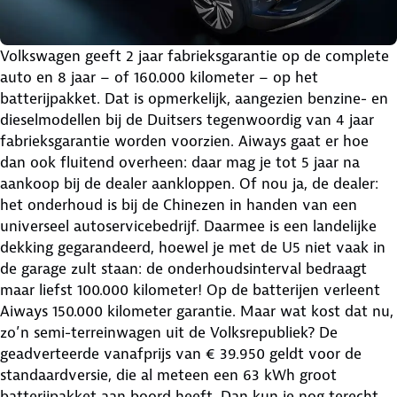
Volkswagen geeft 2 jaar fabrieksgarantie op de complete
auto en 8 jaar – of 160.000 kilometer – op het
batterijpakket. Dat is opmerkelijk, aangezien benzine- en
dieselmodellen bij de Duitsers tegenwoordig van 4 jaar
fabrieksgarantie worden voorzien. Aiways gaat er hoe
dan ook fluitend overheen: daar mag je tot 5 jaar na
aankoop bij de dealer aankloppen. Of nou ja, de dealer:
het onderhoud is bij de Chinezen in handen van een
universeel autoservicebedrijf. Daarmee is een landelijke
dekking gegarandeerd, hoewel je met de U5 niet vaak in
de garage zult staan: de onderhoudsinterval bedraagt
maar liefst 100.000 kilometer! Op de batterijen verleent
Aiways 150.000 kilometer garantie. Maar wat kost dat nu,
zo’n semi-terreinwagen uit de Volksrepubliek? De
geadverteerde vanafprijs van € 39.950 geldt voor de
standaardversie, die al meteen een 63 kWh groot
batterijpakket aan boord heeft. Dan kun je nog terecht