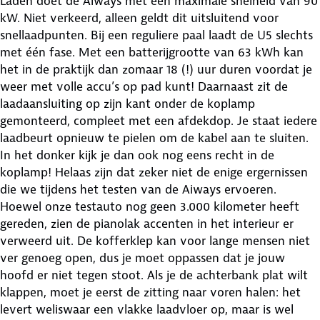
Laden doet de Aiways met een maximale snelheid van 90
kW. Niet verkeerd, alleen geldt dit uitsluitend voor
snellaadpunten. Bij een reguliere paal laadt de U5 slechts
met één fase. Met een batterijgrootte van 63 kWh kan
het in de praktijk dan zomaar 18 (!) uur duren voordat je
weer met volle accu’s op pad kunt! Daarnaast zit de
laadaansluiting op zijn kant onder de koplamp
gemonteerd, compleet met een afdekdop. Je staat iedere
laadbeurt opnieuw te pielen om de kabel aan te sluiten.
In het donker kijk je dan ook nog eens recht in de
koplamp! Helaas zijn dat zeker niet de enige ergernissen
die we tijdens het testen van de Aiways ervoeren.
Hoewel onze testauto nog geen 3.000 kilometer heeft
gereden, zien de pianolak accenten in het interieur er
verweerd uit. De kofferklep kan voor lange mensen niet
ver genoeg open, dus je moet oppassen dat je jouw
hoofd er niet tegen stoot. Als je de achterbank plat wilt
klappen, moet je eerst de zitting naar voren halen: het
levert weliswaar een vlakke laadvloer op, maar is wel