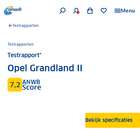
Menu
Testrapporten
Testrapporten
Testrapport*
Opel Grandland II
ANWB
7,2
Score
Bekijk specificaties