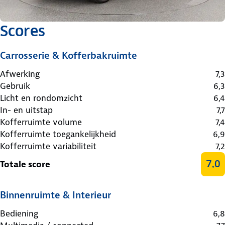
Scores
Carrosserie & Kofferbakruimte
Afwerking
7,3
Gebruik
6,3
Licht en rondomzicht
6,4
In- en uitstap
7,7
Kofferruimte volume
7,4
Kofferruimte toegankelijkheid
6,9
Kofferruimte variabiliteit
7,2
7,0
Totale score
Binnenruimte & Interieur
Bediening
6,8