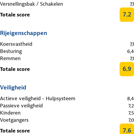
Versnellingsbak / Schakelen
7,1
7,2
Totale score
Rijeigenschappen
Koersvastheid
7,1
Besturing
6,4
Remmen
7,1
6,9
Totale score
Veiligheid
Actieve veiligheid - Hulpsysteem
8,4
Passieve veiligheid
7,2
Kinderen
7,5
Voetgangers
7,0
7,6
Totale score