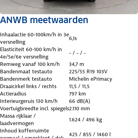
ANWB meetwaarden
Inhaalactie 60-100km/h in 3e
6,1s
versnelling
Elasticiteit 60-100 km/h in
- / - / -
4e/5e/6e versnelling
Remweg vanaf 100 km/h
34,7 m
Bandenmaat testauto
225/55 R19 103V
Bandenmerk testauto
Michelin ePrimacy
Draaicirkel links / rechts
11,5 / 11,5
Actieradius
797 km
Interieurgeruis 130 km/h
66 dB(A)
Voertuigbreedte incl. spiegels
2.110 mm
Massa rijklaar /
1.624 / 496 kg
laadvermogen
Inhoud kofferruimte
425 / 855 / 1460 l
normaal / omgeklapt / dak