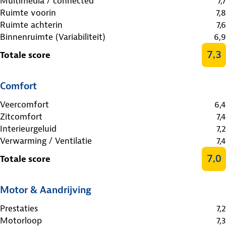
Multimedia / connected
7,7
Ruimte voorin
7,8
Ruimte achterin
7,6
Binnenruimte (Variabiliteit)
6,9
7,3
Totale score
Comfort
Veercomfort
6,4
Zitcomfort
7,4
Interieurgeluid
7,2
Verwarming / Ventilatie
7,4
7,0
Totale score
Motor & Aandrijving
Prestaties
7,2
Motorloop
7,3