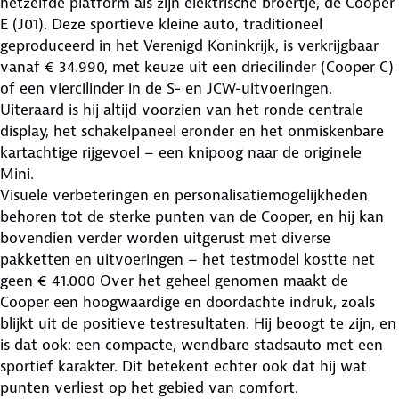
hetzelfde platform als zijn elektrische broertje, de Cooper
E (J01). Deze sportieve kleine auto, traditioneel
geproduceerd in het Verenigd Koninkrijk, is verkrijgbaar
vanaf € 34.990, met keuze uit een driecilinder (Cooper C)
of een viercilinder in de S- en JCW-uitvoeringen.
Uiteraard is hij altijd voorzien van het ronde centrale
display, het schakelpaneel eronder en het onmiskenbare
kartachtige rijgevoel – een knipoog naar de originele
Mini.
Visuele verbeteringen en personalisatiemogelijkheden
behoren tot de sterke punten van de Cooper, en hij kan
bovendien verder worden uitgerust met diverse
pakketten en uitvoeringen – het testmodel kostte net
geen € 41.000
Over het geheel genomen maakt de
Cooper een hoogwaardige en doordachte indruk, zoals
blijkt uit de positieve testresultaten. Hij beoogt te zijn, en
is dat ook: een compacte, wendbare stadsauto met een
sportief karakter. Dit betekent echter ook dat hij wat
punten verliest op het gebied van comfort.