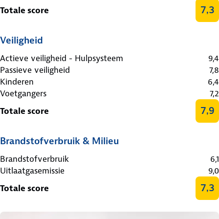
7,3
Totale score
Veiligheid
Actieve veiligheid - Hulpsysteem
9,4
Passieve veiligheid
7,8
Kinderen
6,4
Voetgangers
7,2
7,9
Totale score
Brandstofverbruik & Milieu
Brandstofverbruik
6,1
Uitlaatgasemissie
9,0
7,3
Totale score