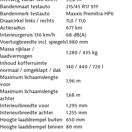
Bandenmaat testauto
215/45 R17 91Y
Bandenmerk testauto
Maxxis Premitra HP6
Draaicirkel links / rechts
11,0 / 11,0
Actieradius
677 km
Interieurgeruis 130 km/h
68 dB(A)
Voertuigbreedte incl. spiegels
1.980 mm
Massa rijklaar /
1.280 / 435 kg
laadvermogen
Inhoud kofferruimte
140 / 440 / 720 l
normaal / omgeklapt / dak
Maximum lichaamslengte
1,96 m
voor
Maximum lichaamslengte
1,68 m
achter
Interieurbreedte voor
1.295 mm
Interieurbreedte achter
1.255 mm
Hoogte laaddrempel buiten
650 mm
Hoogte laaddrempel binnen
80 mm