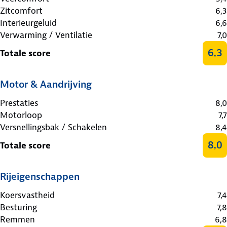
Zitcomfort
6,3
Interieurgeluid
6,6
Verwarming / Ventilatie
7,0
6,3
Totale score
Motor & Aandrijving
Prestaties
8,0
Motorloop
7,7
Versnellingsbak / Schakelen
8,4
8,0
Totale score
Rijeigenschappen
Koersvastheid
7,4
Besturing
7,8
Remmen
6,8