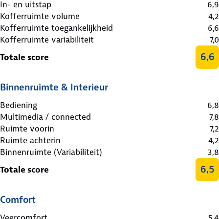
In- en uitstap
6,9
Kofferruimte volume
4,2
Kofferruimte toegankelijkheid
6,6
Kofferruimte variabiliteit
7,0
6,6
Totale score
Binnenruimte & Interieur
Bediening
6,8
Multimedia / connected
7,8
Ruimte voorin
7,2
Ruimte achterin
4,2
Binnenruimte (Variabiliteit)
3,8
6,5
Totale score
Comfort
Veercomfort
5,4