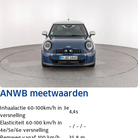
ANWB meetwaarden
Inhaalactie 60-100km/h in 3e
4,4s
versnelling
Elasticiteit 60-100 km/h in
- / - / -
4e/5e/6e versnelling
Remweg vanaf 100 km/h
35,8 m