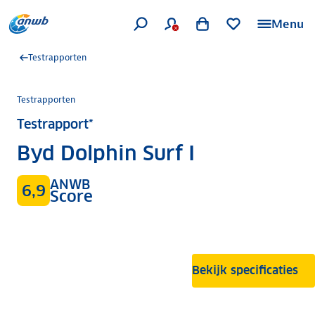
Menu
Testrapporten
Testrapporten
Testrapport*
Byd Dolphin Surf I
ANWB
6,9
Score
Bekijk specificaties