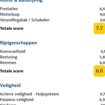
Motor & Aandrijving
Prestaties
6,4
Motorloop
9,0
Versnellingsbak / Schakelen
9,0
7,7
Totale score
Rijeigenschappen
Koersvastheid
6,1
Besturing
5,8
Remmen
6,0
6,0
Totale score
Veiligheid
Actieve veiligheid - Hulpsysteem
6,7
Passieve veiligheid
6,9