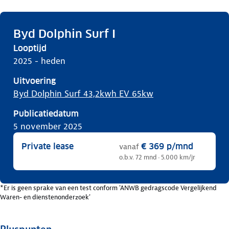
Byd Dolphin Surf I
Looptijd
2025 - heden
Uitvoering
Byd Dolphin Surf 43,2kwh EV 65kw
Publicatiedatum
5 november 2025
Private lease
€ 369
p/mnd
vanaf
o.b.v. 72 mnd · 5.000 km/jr
*Er is geen sprake van een test conform 'ANWB gedragscode Vergelijkend
Waren- en dienstenonderzoek'