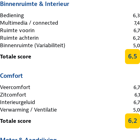
Binnenruimte & Interieur
Bediening
6,3
Multimedia / connected
7,4
Ruimte voorin
6,7
Ruimte achterin
6,2
Binnenruimte (Variabiliteit)
5,0
6,5
Totale score
Comfort
Veercomfort
6,7
Zitcomfort
6,1
Interieurgeluid
6,7
Verwarming / Ventilatie
5,0
6,2
Totale score