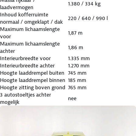
1.380 / 334 kg
laadvermogen
Inhoud kofferruimte
220 / 640 / 990 l
normaal / omgeklapt / dak
Maximum lichaamslengte
1,87 m
voor
Maximum lichaamslengte
1,86 m
achter
Interieurbreedte voor
1.335 mm
Interieurbreedte achter
1.270 mm
Hoogte laaddrempel buiten
745 mm
Hoogte laaddrempel binnen
185 mm
Hoogte zitting boven grond
765 mm
3 autostoeltjes achter
nee
mogelijk