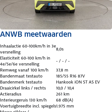
ANWB meetwaarden
Inhaalactie 60-100km/h in 3e
8,0s
versnelling
Elasticiteit 60-100 km/h in
- / - / -
4e/5e/6e versnelling
Remweg vanaf 100 km/h
37,8 m
Bandenmaat testauto
185/55 R16 87V
Bandenmerk testauto
Hankook iON ST AS EV
Draaicirkel links / rechts
10,0 / 10,4
Actieradius
261 km
Interieurgeruis 130 km/h
68 dB(A)
Voertuigbreedte incl. spiegels
1.975 mm
Massa rijklaar /