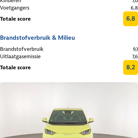
Kinderen
7,0
Voetgangers
6,8
6,8
Totale score
Brandstofverbruik & Milieu
Brandstofverbruik
9,1
Uitlaatgasemissie
7,6
8,2
Totale score