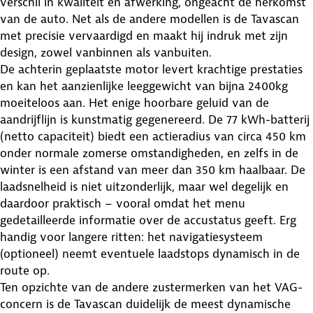
verschil in kwaliteit en afwerking, ongeacht de herkomst
van de auto. Net als de andere modellen is de Tavascan
met precisie vervaardigd en maakt hij indruk met zijn
design, zowel vanbinnen als vanbuiten.
De achterin geplaatste motor levert krachtige prestaties
en kan het aanzienlijke leeggewicht van bijna 2400kg
moeiteloos aan. Het enige hoorbare geluid van de
aandrijflijn is kunstmatig gegenereerd. De 77 kWh-batterij
(netto capaciteit) biedt een actieradius van circa 450 km
onder normale zomerse omstandigheden, en zelfs in de
winter is een afstand van meer dan 350 km haalbaar. De
laadsnelheid is niet uitzonderlijk, maar wel degelijk en
daardoor praktisch – vooral omdat het menu
gedetailleerde informatie over de accustatus geeft. Erg
handig voor langere ritten: het navigatiesysteem
(optioneel) neemt eventuele laadstops dynamisch in de
route op.
Ten opzichte van de andere zustermerken van het VAG-
concern is de Tavascan duidelijk de meest dynamische