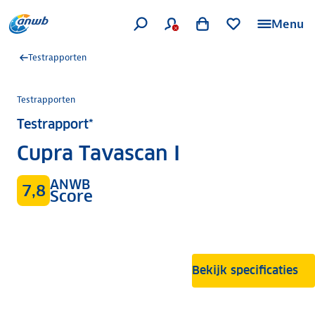
Menu
Testrapporten
Testrapporten
Testrapport*
Cupra Tavascan I
ANWB
7,8
Score
Bekijk specificaties