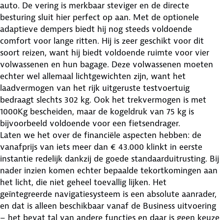
auto. De vering is merkbaar steviger en de directe
besturing sluit hier perfect op aan.
Met de optionele
adaptieve dempers biedt hij nog steeds voldoende
comfort voor lange ritten.
Hij is zeer geschikt voor dit
soort reizen, want hij biedt voldoende ruimte voor vier
volwassenen en hun bagage. Deze volwassenen moeten
echter wel allemaal lichtgewichten zijn, want het
laadvermogen van het rijk uitgeruste testvoertuig
bedraagt ​​slechts 302 kg. Ook het trekvermogen is met
1000Kg bescheiden, maar de kogeldruk van 75 kg is
bijvoorbeeld voldoende voor een fietsendrager.
Laten we het over de financiële aspecten hebben: de
vanafprijs van iets meer dan € 43.000 klinkt in eerste
instantie redelijk dankzij de goede standaarduitrusting. Bij
nader inzien komen echter bepaalde tekortkomingen aan
het licht, die niet geheel toevallig lijken. Het
geïntegreerde navigatiesysteem is een absolute aanrader,
en dat is alleen beschikbaar vanaf de Business uitvoering
– het bevat tal van andere functies en daar is geen keuze