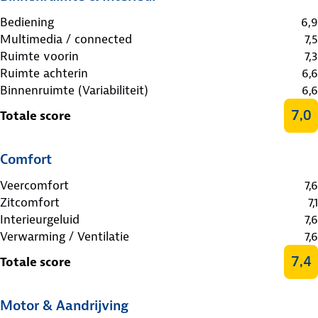
Bediening
6,9
Multimedia / connected
7,5
Ruimte voorin
7,3
Ruimte achterin
6,6
Binnenruimte (Variabiliteit)
6,6
7,0
Totale score
Comfort
Veercomfort
7,6
Zitcomfort
7,1
Interieurgeluid
7,6
Verwarming / Ventilatie
7,6
7,4
Totale score
Motor & Aandrijving