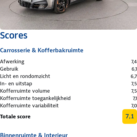
Scores
Carrosserie & Kofferbakruimte
Afwerking
7,4
Gebruik
6,1
Licht en rondomzicht
6,7
In- en uitstap
7,5
Kofferruimte volume
7,5
Kofferruimte toegankelijkheid
7,1
Kofferruimte variabiliteit
7,0
7,1
Totale score
Binnenruimte & Interieur