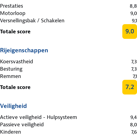
Prestaties
8,8
Motorloop
9,0
Versnellingsbak / Schakelen
9,1
9,0
Totale score
Rijeigenschappen
Koersvastheid
7,3
Besturing
7,3
Remmen
7,1
7,2
Totale score
Veiligheid
Actieve veiligheid - Hulpsysteem
9,4
Passieve veiligheid
8,0
Kinderen
7,6