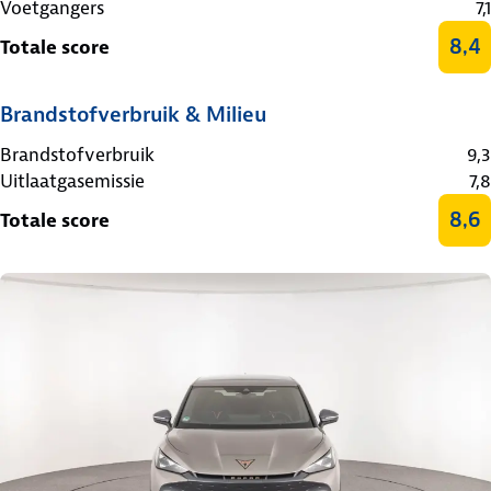
Voetgangers
7,1
8,4
Totale score
Brandstofverbruik & Milieu
Brandstofverbruik
9,3
Uitlaatgasemissie
7,8
8,6
Totale score