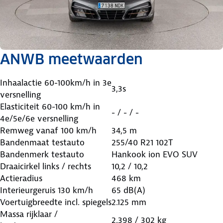
ANWB meetwaarden
Inhaalactie 60-100km/h in 3e
3,3s
versnelling
Elasticiteit 60-100 km/h in
- / - / -
4e/5e/6e versnelling
Remweg vanaf 100 km/h
34,5 m
Bandenmaat testauto
255/40 R21 102T
Bandenmerk testauto
Hankook ion EVO SUV
Draaicirkel links / rechts
10,2 / 10,2
Actieradius
468 km
Interieurgeruis 130 km/h
65 dB(A)
Voertuigbreedte incl. spiegels
2.125 mm
Massa rijklaar /
2.398 / 302 kg