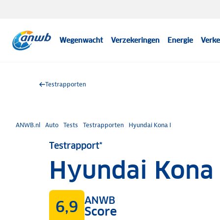
Wegenwacht
Verzekeringen
Energie
Verke
Testrapporten
ANWB.nl
Auto
Tests
Testrapporten
Hyundai Kona I
Testrapport*
Hyundai Kona 
ANWB
6,9
Score