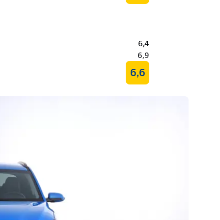
6,4
6,9
6,6