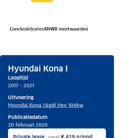
Conclusie
Scores
ANWB meetwaarden
Hyundai Kona I
Looptijd
2017 - 2021
Uitvoering
Hyundai Kona 1.6gdi Hev 104kw
Publicatiedatum
20 februari 2020
Private lease
€ 419
p/mnd
vanaf