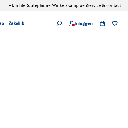
- km file
Routeplanner
Winkels
Kampioen
Service & contact
Inloggen
ap
Zakelijk