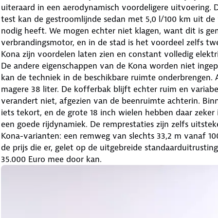
uiteraard in een aerodynamisch voordeligere uitvoering. D
test kan de gestroomlijnde sedan met 5,0 l/100 km uit de 
nodig heeft. We mogen echter niet klagen, want dit is ge
verbrandingsmotor, en in de stad is het voordeel zelfs twe
Kona zijn voordelen laten zien en constant volledig elektri
De andere eigenschappen van de Kona worden niet ingepe
kan de techniek in de beschikbare ruimte onderbrengen. A
magere 38 liter. De kofferbak blijft echter ruim en variab
verandert niet, afgezien van de beenruimte achterin. Bi
iets tekort, en de grote 18 inch wielen hebben daar zeker
een goede rijdynamiek. De remprestaties zijn zelfs uitste
Kona-varianten: een remweg van slechts 33,2 m vanaf 100 
de prijs die er, gelet op de uitgebreide standaarduitrusti
35.000 Euro mee door kan.