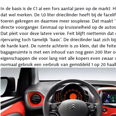
In de basis is de C1 al een fors aantal jaren op de markt. 
dat wel merken. De 1,0 liter driecilinder heeft bij de face
toeren gekregen en daarmee meer souplesse. Dat maakt ‘m 
directe voorganger. Eenmaal op kruissnelheid op de autos
Dat pleit voor deze latere versie. Feit blijft niettemin da
rijervaring toch tamelijk ‘basic’. De driecilinder laat zich 
de harde kant. De ruimte achterin is zo klein, dat die feite
bagageruimte is met een inhoud van nog geen 200 liter oo
eigenschappen die voor lang niet alle kopers even zwaar we
normaal gebruik een verbruik van gemiddeld 1 op 20 haalb