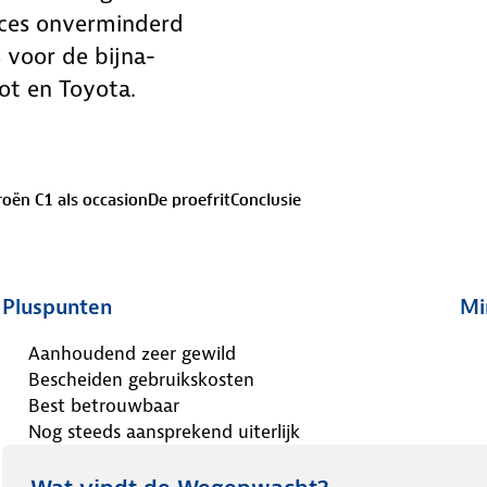
ucces onverminderd
 voor de bijna-
ot en Toyota.
roën C1 als occasion
De proefrit
Conclusie
Pluspunten
Mi
Aanhoudend zeer gewild
Bescheiden gebruikskosten
Best betrouwbaar
Nog steeds aansprekend uiterlijk