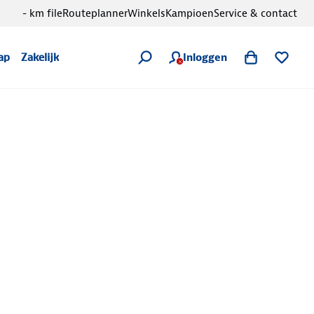
- km file
Routeplanner
Winkels
Kampioen
Service & contact
Inloggen
ap
Zakelijk