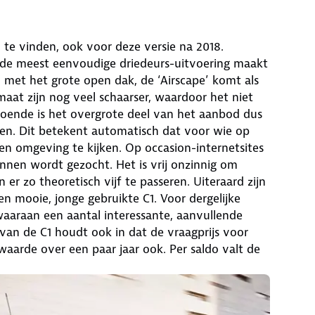
d te vinden, ook voor deze versie na 2018.
ar de meest eenvoudige driedeurs-uitvoering maakt
 met het grote open dak, de ‘Airscape’ komt als
aat zijn nog veel schaarser, waardoor het niet
doende is het overgrote deel van het aanbod dus
gen. Dit betekent automatisch dat voor wie op
gen omgeving te kijken. Op occasion-internetsites
innen wordt gezocht. Het is vrij onzinnig om
er zo theoretisch vijf te passeren. Uiteraard zijn
een mooie, jonge gebruikte C1. Voor dergelijke
 waaraan een aantal interessante, aanvullende
an de C1 houdt ook in dat de vraagprijs voor
twaarde over een paar jaar ook. Per saldo valt de