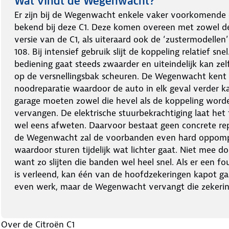
Wat vindt de Wegenwacht?
Er zijn bij de Wegenwacht enkele vaker voorkomende 
bekend bij deze C1. Deze komen overeen met zowel d
versie van de C1, als uiteraard ook de ‘zustermodellen
108. Bij intensief gebruik slijt de koppeling relatief snel
bediening gaat steeds zwaarder en uiteindelijk kan zel
op de versnellingsbak scheuren. De Wegenwacht kent 
noodreparatie waardoor de auto in elk geval verder ka
garage moeten zowel die hevel als de koppeling word
vervangen. De elektrische stuurbekrachtiging laat het 
wel eens afweten. Daarvoor bestaat geen concrete re
de Wegenwacht zal de voorbanden even hard oppom
waardoor sturen tijdelijk wat lichter gaat. Niet mee do
want zo slijten die banden wel heel snel. Als er een fo
is verleend, kan één van de hoofdzekeringen kapot gaa
even werk, maar de Wegenwacht vervangt die zekerin
Over de Citroën C1