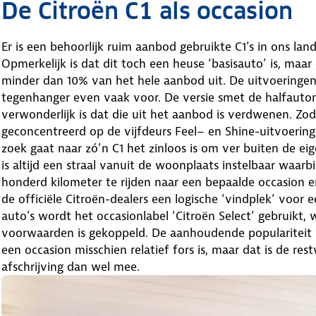
De Citroën C1 als occasion
Er is een behoorlijk ruim aanbod gebruikte C1’s in ons lan
Opmerkelijk is dat dit toch een heuse ‘basisauto’ is, ma
minder dan 10% van het hele aanbod uit. De uitvoeringen
tegenhanger even vaak voor. De versie smet de halfautom
verwonderlijk is dat die uit het aanbod is verdwenen. Zo
geconcentreerd op de vijfdeurs Feel– en Shine-uitvoerin
zoek gaat naar zó’n C1 het zinloos is om ver buiten de ei
is altijd een straal vanuit de woonplaats instelbaar waarb
honderd kilometer te rijden naar een bepaalde occasion en 
de officiële Citroën-dealers een logische ‘vindplek’ voor 
auto’s wordt het occasionlabel ‘Citroën Select’ gebruikt,
voorwaarden is gekoppeld. De aanhoudende populariteit v
een occasion misschien relatief fors is, maar dat is de res
afschrijving dan wel mee.