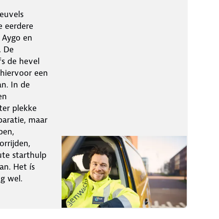
euvels
e eerdere
’ Aygo en
. De
fs de hevel
hiervoor een
n. In de
en
ter plekke
paratie, maar
pen,
orrijden,
ute starthulp
n. Het ís
g wel.