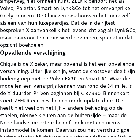
simpelweg niet omheen kunt. ZEEKR behoort net als
Volvo, Polestar, Smart en Lynk&Co tot het omvangrijke
Geely-concern. De Chinezen beschouwen het merk zelf
als een van hun luxepaardjes. Dat de in de rijtest
besproken X aanvankelijk het levenslicht zag als Lynk&Co,
maar daarvoor te chique werd bevonden, spreekt in dat
opzicht boekdelen.
Opvallende verschijning
Chique is de X zeker, maar bovenal is het een opvallende
verschijning. Uiterlijke schijn, want de crossover deelt zijn
bodemgroep met de Volvo EX30 en Smart #1. Waar die
modellen een vanafprijs kennen van rond de 34 mille, is
de X duurder. Prijzen beginnen bij € 37.990. Binnenkort
voert ZEEKR een bescheiden modelupdate door. Die
heeft niet veel om het lijf – andere bekleding op de
stoelen, nieuwe kleuren aan de buitenzijde – maar de
Nederlandse importeur belooft ook met een nieuw
instapmodel te komen. Daarvan zou het verschuldigde