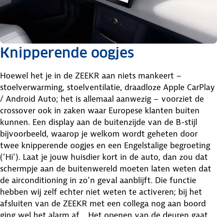
Knipperende oogjes
Hoewel het je in de ZEEKR aan niets mankeert –
stoelverwarming, stoelventilatie, draadloze Apple CarPlay
/ Android Auto; het is allemaal aanwezig – voorziet de
crossover ook in zaken waar Europese klanten buiten
kunnen. Een display aan de buitenzijde van de B-stijl
bijvoorbeeld, waarop je welkom wordt geheten door
twee knipperende oogjes en een Engelstalige begroeting
(‘Hi’). Laat je jouw huisdier kort in de auto, dan zou dat
schermpje aan de buitenwereld moeten laten weten dat
de airconditioning in zo’n geval aanblijft. Die functie
hebben wij zelf echter niet weten te activeren; bij het
afsluiten van de ZEEKR met een collega nog aan boord
ging wel het alarm af… Het openen van de deuren gaat