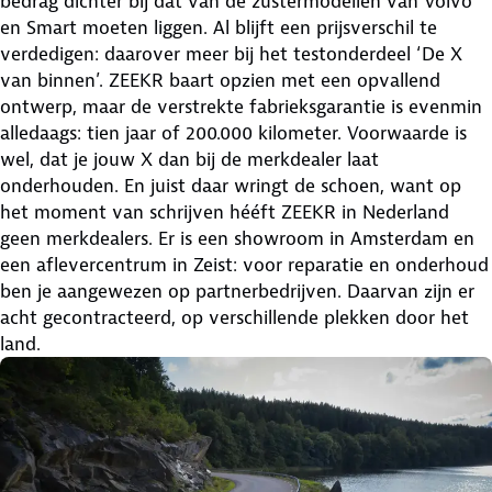
bedrag dichter bij dat van de zustermodellen van Volvo
en Smart moeten liggen. Al blijft een prijsverschil te
verdedigen: daarover meer bij het testonderdeel ‘De X
van binnen’. ZEEKR baart opzien met een opvallend
ontwerp, maar de verstrekte fabrieksgarantie is evenmin
alledaags: tien jaar of 200.000 kilometer. Voorwaarde is
wel, dat je jouw X dan bij de merkdealer laat
onderhouden. En juist daar wringt de schoen, want op
het moment van schrijven hééft ZEEKR in Nederland
geen merkdealers. Er is een showroom in Amsterdam en
een aflevercentrum in Zeist: voor reparatie en onderhoud
ben je aangewezen op partnerbedrijven. Daarvan zijn er
acht gecontracteerd, op verschillende plekken door het
land.