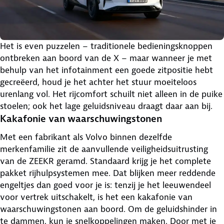
Het is even puzzelen – traditionele bedieningsknoppen
ontbreken aan boord van de X – maar wanneer je met
behulp van het infotainment een goede zitpositie hebt
gecreëerd, houd je het achter het stuur moeiteloos
urenlang vol. Het rijcomfort schuilt niet alleen in de puike
stoelen; ook het lage geluidsniveau draagt daar aan bij.
Kakafonie van waarschuwingstonen
Met een fabrikant als Volvo binnen dezelfde
merkenfamilie zit de aanvullende veiligheidsuitrusting
van de ZEEKR geramd. Standaard krijg je het complete
pakket rijhulpsystemen mee. Dat blijken meer reddende
engeltjes dan goed voor je is: tenzij je het leeuwendeel
voor vertrek uitschakelt, is het een kakafonie van
waarschuwingstonen aan boord. Om de geluidshinder in
te dammen, kun je snelkoppelingen maken. Door met je