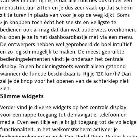
Wat wel minder fijn is, is dat alle functies dus onder een
menustructuur zitten en je dus zeer vaak op dat scherm
zit te turen in plaats van voor je op de weg kijkt. Soms
zijn knoppen toch écht het snelste en veiligste te
bedienen ook al mag dat dan wat ouderwets overkomen.
Nu open je zelfs het dashboardkastje met via een menu.
De ontwerpers hebben wel geprobeerd de boel intuïtief
en zo logisch mogelijk te maken. De meest gebruikte
bedieningselementen vindt je onderaan het centrale
display. En een bedieningstoets wordt alleen getoond
wanneer de functie beschikbaar is. Rij je 120 km/h? Dan
zal je de knop voor het openen van de achterklep niet
zien.
Slimme widgets
Verder vind je diverse widgets op het centrale display
voor een rappe toegang tot de navigatie, telefoon en
media. Even een tikje en je krijgt toegang tot de volledige
functionaliteit. In het welkomstscherm activeer je
bedieningselementen zoals One Pedal Drive. Verder kun je