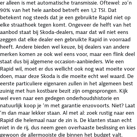
er alleen is met automatische transmissie. Oftewel: zo’n
90% van het hele aanbod betreft een 1,2 TSI. Dat
betekent nog steeds dat je een gebruikte Rapid niet op
elke straathoek tegen komt. Ongeveer de helft van het
aanbod staat bij Skoda-dealers, maar dat wil niet eens
zeggen dat elke dealer een gebruikte Rapid in voorraad
heeft. Andere bieden wel keuze, bij dealers van andere
merken komen ze ook wel eens voor, maar een flink deel
staat dus bij algemene occasion-aanbieders. Wie een
Rapid wil, moet er dus wellicht ook nog wat moeite voor
doen, maar deze Skoda is die moeite echt wel waard. De
eerste particuliere eigenaren zullen in het algemeen best
zuinig met hun kostbare bezit zijn omgesprongen. Kijk
wel even naar een gedegen onderhoudshistorie en
natuurlijk koop je ‘m met garantie enzovoorts. Niet? Laat
‘m dan maar lekker staan. Al met al: zoek rustig naar een
Rapid die helemaal naar de zin is. De klanten staan echt
niet in de rij, dus neem geen overhaaste beslissing en kies
gewoon de allermooiste die binnen het budget valt.