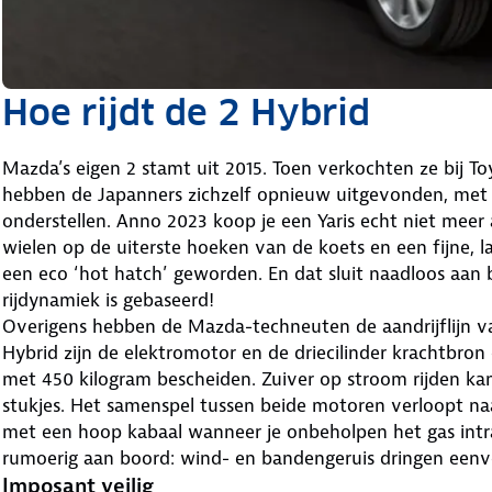
Hoe rijdt de 2 Hybrid
Mazda’s eigen 2 stamt uit 2015. Toen verkochten ze bij To
hebben de Japanners zichzelf opnieuw uitgevonden, met e
onderstellen. Anno 2023 koop je een Yaris echt niet meer
wielen op de uiterste hoeken van de koets en een fijne, l
een eco ‘hot hatch’ geworden. En dat sluit naadloos aan b
rijdynamiek is gebaseerd!
Overigens hebben de Mazda-techneuten de aandrijflijn van 
Hybrid zijn de elektromotor en de driecilinder krachtbron
met 450 kilogram bescheiden. Zuiver op stroom rijden kan
stukjes. Het samenspel tussen beide motoren verloopt naa
met een hoop kabaal wanneer je onbeholpen het gas intra
rumoerig aan boord: wind- en bandengeruis dringen eenv
Imposant veilig