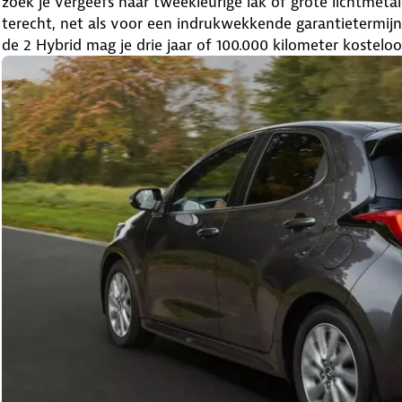
zoek je vergeefs naar tweekleurige lak of grote lichtmeta
terecht, net als voor een indrukwekkende garantietermijn:
de 2 Hybrid mag je drie jaar of 100.000 kilometer kostelo