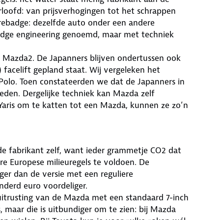
oorloofd: van prijsverhogingen tot het schrappen
rebadge: dezelfde auto onder een andere
adge engineering genoemd, maar met techniek
ide Mazda2. De Japanners blijven ondertussen ook
) facelift gepland staat. Wij vergeleken het
olo. Toen constateerden we dat de Japanners in
ieden. Dergelijke techniek kan Mazda zelf
 Yaris om te katten tot een Mazda, kunnen ze zo’n
e fabrikant zelf, want ieder grammetje CO2 dat
e Europese milieuregels te voldoen. De
oger dan de versie met een reguliere
derd euro voordeliger.
 uitrusting van de Mazda met een standaard 7-inch
, maar die is uitbundiger om te zien: bij Mazda