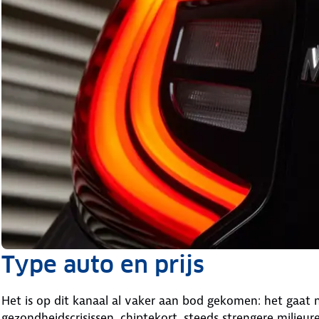
Type auto en prijs
Het is op dit kanaal al vaker aan bod gekomen: het gaat
gezondheidscrisissen, chiptekort, steeds strengere milieur