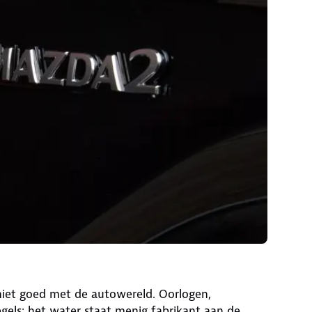
 niet goed met de autowereld. Oorlogen,
egels: het water staat menig fabrikant aan de