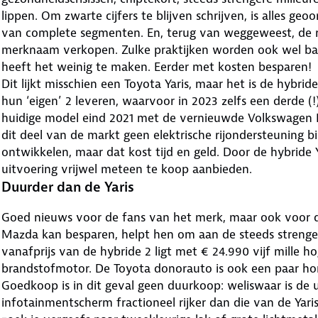
lippen. Om zwarte cijfers te blijven schrijven, is alles ge
van complete segmenten. En, terug van weggeweest, de 
merknaam verkopen. Zulke praktijken worden ook wel b
heeft het weinig te maken. Eerder met kosten besparen!
Dit lijkt misschien een Toyota Yaris, maar het is de hybr
hun ‘eigen’ 2 leveren, waarvoor in 2023 zelfs een derde (!
huidige model eind 2021 met de vernieuwde Volkswagen P
dit deel van de markt geen elektrische rijondersteuning b
ontwikkelen, maar dat kost tijd en geld. Door de hybride
uitvoering vrijwel meteen te koop aanbieden.
Duurder dan de Yaris
Goed nieuws voor de fans van het merk, maar ook voor d
Mazda kan besparen, helpt hen om aan de steeds strenger
vanafprijs van de hybride 2 ligt met € 24.990 vijf mille h
brandstofmotor. De Toyota donorauto is ook een paar hon
Goedkoop is in dit geval geen duurkoop: weliswaar is de
infotainmentscherm fractioneel rijker dan die van de Yaris