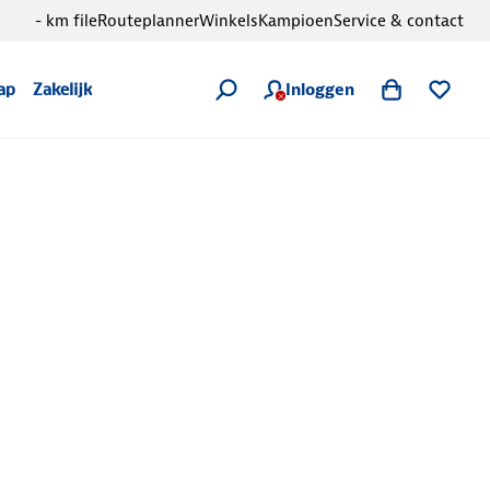
- km file
Routeplanner
Winkels
Kampioen
Service & contact
Inloggen
ap
Zakelijk