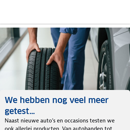
Auto
Auto
Vergelijkende
Vergelijkende
Auto
Auto
Auto
Auto
review
review
test
test
review
review
review
review
We hebben nog veel meer
getest…
Naast nieuwe auto’s en occasions testen we
ook allerlei producten. Van autobanden tot