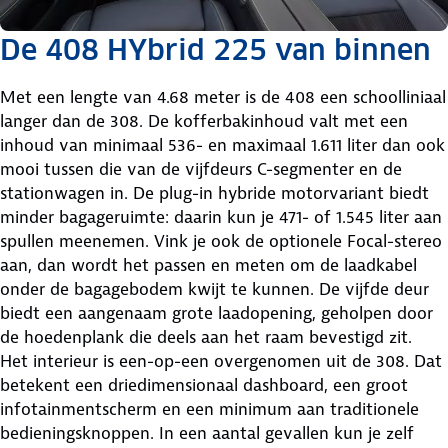
De 408 HYbrid 225 van binnen
Met een lengte van 4.68 meter is de 408 een schoolliniaal
langer dan de 308. De kofferbakinhoud valt met een
inhoud van minimaal 536- en maximaal 1.611 liter dan ook
mooi tussen die van de vijfdeurs C-segmenter en de
stationwagen in. De plug-in hybride motorvariant biedt
minder bagageruimte: daarin kun je 471- of 1.545 liter aan
spullen meenemen. Vink je ook de optionele Focal-stereo
aan, dan wordt het passen en meten om de laadkabel
onder de bagagebodem kwijt te kunnen. De vijfde deur
biedt een aangenaam grote laadopening, geholpen door
de hoedenplank die deels aan het raam bevestigd zit.
Het interieur is een-op-een overgenomen uit de 308. Dat
betekent een driedimensionaal dashboard, een groot
infotainmentscherm en een minimum aan traditionele
bedieningsknoppen. In een aantal gevallen kun je zelf