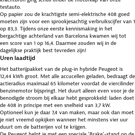
testauto.
Op papier zou de krachtigste semi-elektrische 408 goed
moeten zijn voor een sprookjesachtig verbruikscijfer van 1
op 83,3. Tijdens onze eerste kennismaking in het
bergachtige achterland van Barcelona kwamen wij tot
een score van 1 op 16,4. Daarmee zouden wij in de
dagelijkse praktijk best tevreden zijn!
Uren laadtijd
Het batterijpakket van de plug-in hybride Peugeot is
12,44 kWh groot. Met alle accucellen geladen, bedraagt de
actieradius maximaal 65 kilometer voordat de viercilinder
benzinemotor bijspringt. Het duurt alleen even voor je de
benodigde stroom bij elkaar hebt gesprokkeld: laden doet
de 408 in principe met een snelheid van 3,7 kW.
Optioneel kun je daar 7,4 van maken, maar ook dan moet
je niet vreemd opkijken wanneer het minstens vier uur
duurt om de batterijen vol te krijgen.
De Peugeot helpt je met een speciale ‘Brake’-stand op de