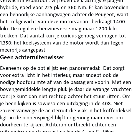
verwachtingspatroon: wij reden de krachtigste plug-in
hybride, goed voor 225 pk en 360 Nm. Er kan bovendien
een behoorlijke aanhangwagen achter de Peugeot, want
het trekgewicht van deze motorvariant bedraagt 1.400
kilo. De reguliere benzineversie mag maar 1.200 kilo
trekken. Dat aantal kun je curieus genoeg verhogen tot
1.350: het koelsysteem van de motor wordt dan tegen
meerprijs aangepast.
Geen achterruitenwisser
Eveneens op de optielijst: een panoramadak. Dat zorgt
voor extra licht in het interieur, maar snoept ook de
nodige hoofdruimte af van de passagiers voorin. Met een
bovengemiddelde lengte pluk je daar de wrange vruchten
van: je kunt dan niet rechtop achter het stuur zitten. Om
je heen kijken is sowieso een uitdaging in de 408. Niet
zozeer vanwege de achterruit die vlak in het kofferdeksel
ligt: in de binnenspiegel blijft er genoeg raam over om
doorheen te kijken. Achterop ontbreekt echter een
ruitenwisser en daarnaast vallen de A- en C-stijlen