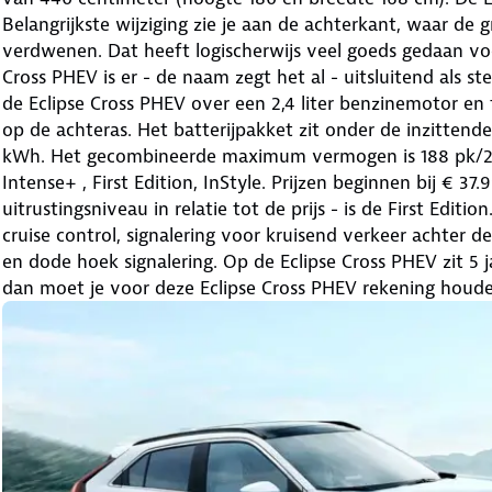
Belangrijkste wijziging zie je aan de achterkant, waar de 
verdwenen. Dat heeft logischerwijs veel goeds gedaan voo
Cross PHEV is er - de naam zegt het al - uitsluitend als s
de Eclipse Cross PHEV over een 2,4 liter benzinemotor e
op de achteras. Het batterijpakket zit onder de inzittende
kWh. Het gecombineerde maximum vermogen is 188 pk/250 N
Intense+ , First Edition, InStyle. Prijzen beginnen bij € 3
uitrustingsniveau in relatie tot de prijs - is de First Edit
cruise control, signalering voor kruisend verkeer achter 
en dode hoek signalering. Op de Eclipse Cross PHEV zit 5 
dan moet je voor deze Eclipse Cross PHEV rekening houd