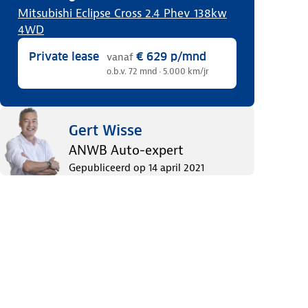
Mitsubishi Eclipse Cross 2.4 Phev 138kw
4WD
Private lease
€ 629
p/mnd
vanaf
o.b.v. 72 mnd · 5.000 km/jr
Gert Wisse
ANWB Auto-expert
Gepubliceerd op
14 april 2021