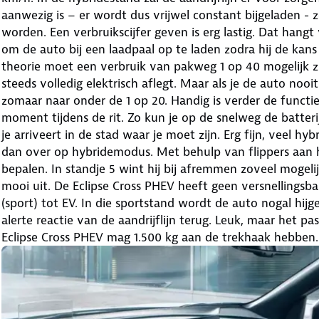
aanwezig is – er wordt dus vrijwel constant bijgeladen -
worden. Een verbruikscijfer geven is erg lastig. Dat hang
om de auto bij een laadpaal op te laden zodra hij de kans kr
theorie moet een verbruik van pakweg 1 op 40 mogelijk zijn
steeds volledig elektrisch aflegt. Maar als je de auto noo
zomaar naar onder de 1 op 20. Handig is verder de functi
moment tijdens de rit. Zo kun je op de snelweg de batter
je arriveert in de stad waar je moet zijn. Erg fijn, veel hyb
dan over op hybridemodus. Met behulp van flippers aan 
bepalen. In standje 5 wint hij bij afremmen zoveel mogelijk
mooi uit. De Eclipse Cross PHEV heeft geen versnellingsb
(sport) tot EV. In die sportstand wordt de auto nogal hijge
alerte reactie van de aandrijflijn terug. Leuk, maar het pas
Eclipse Cross PHEV mag 1.500 kg aan de trekhaak hebben.