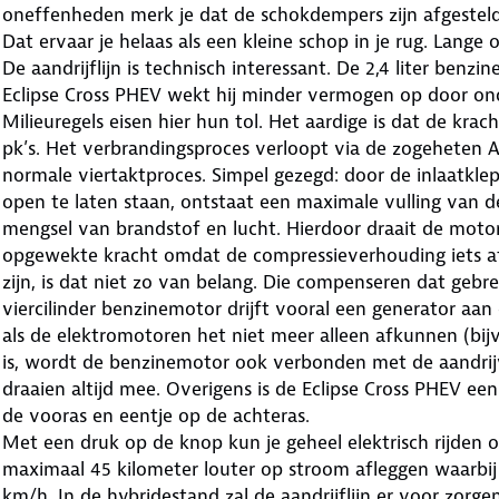
oneffenheden merk je dat de schokdempers zijn afgestel
Dat ervaar je helaas als een kleine schop in je rug. Lang
De aandrijflijn is technisch interessant. De 2,4 liter ben
Eclipse Cross PHEV wekt hij minder vermogen op door ond
Milieuregels eisen hier hun tol. Het aardige is dat de kra
pk’s. Het verbrandingsproces verloopt via de zogeheten At
normale viertaktproces. Simpel gezegd: door de inlaatkle
open te laten staan, ontstaat een maximale vulling van 
mengsel van brandstof en lucht. Hierdoor draait de motor
opgewekte kracht omdat de compressieverhouding iets 
zijn, is dat niet zo van belang. Die compenseren dat gebrek
viercilinder benzinemotor drijft vooral een generator aa
als de elektromotoren het niet meer alleen afkunnen (bij
is, wordt de benzinemotor ook verbonden met de aandrij
draaien altijd mee. Overigens is de Eclipse Cross PHEV ee
de vooras en eentje op de achteras.
Met een druk op de knop kun je geheel elektrisch rijden o
maximaal 45 kilometer louter op stroom afleggen waarbi
km/h. In de hybridestand zal de aandrijflijn er voor zorgen