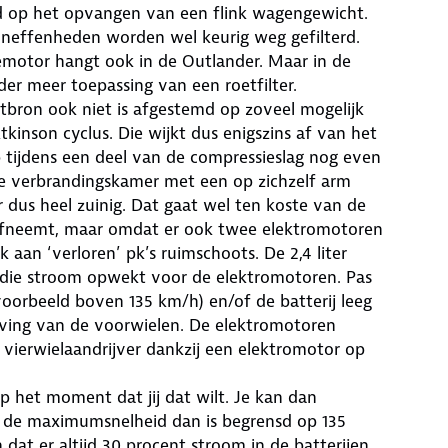
d op het opvangen van een flink wagengewicht.
e oneffenheden worden wel keurig weg gefilterd.
zinemotor hangt ook in de Outlander. Maar in de
er meer toepassing van een roetfilter.
chtbron ook niet is afgestemd op zoveel mogelijk
kinson cyclus. Die wijkt dus enigszins af van het
p tijdens een deel van de compressieslag nog even
de verbrandingskamer met een op zichzelf arm
 dus heel zuinig. Dat gaat wel ten koste van de
afneemt, maar omdat er ook twee elektromotoren
 aan ‘verloren’ pk’s ruimschoots. De 2,4 liter
n die stroom opwekt voor de elektromotoren. Pas
voorbeeld boven 135 km/h) en/of de batterij leeg
ving van de voorwielen. De elektromotoren
n vierwielaandrijver dankzij een elektromotor op
p het moment dat jij dat wilt. Je kan dan
j de maximumsnelheid dan is begrensd op 135
 dat er altijd 30 procent stroom in de batterijen