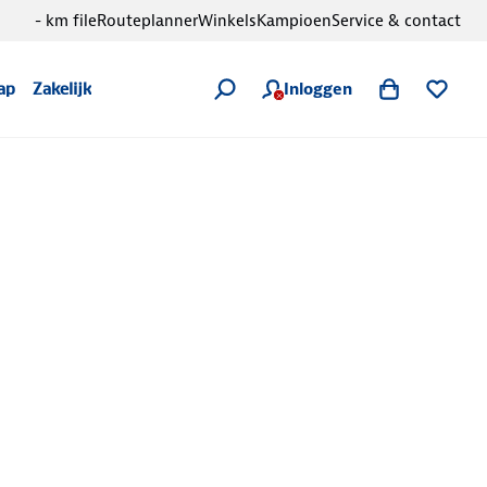
- km file
Routeplanner
Winkels
Kampioen
Service & contact
Inloggen
ap
Zakelijk