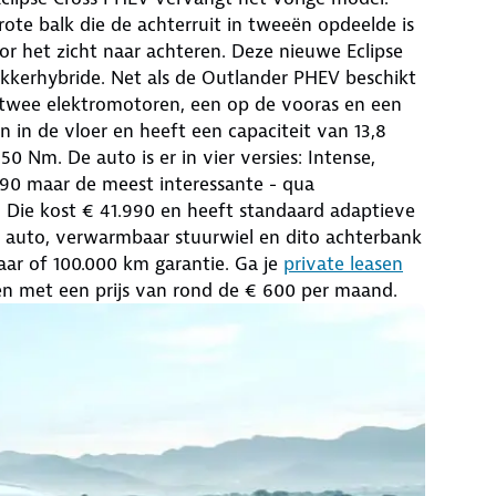
grote balk die de achterruit in tweeën opdeelde is
r het zicht naar achteren. Deze nieuwe Eclipse
tekkerhybride. Net als de Outlander PHEV beschikt
n twee elektromotoren, een op de vooras en een
n in de vloer en heeft een capaciteit van 13,8
m. De auto is er in vier versies: Intense,
7.990 maar de meest interessante - qua
ion. Die kost € 41.990 en heeft standaard adaptieve
de auto, verwarmbaar stuurwiel en dito achterbank
jaar of 100.000 km garantie. Ga je
private leasen
en met een prijs van rond de € 600 per maand.