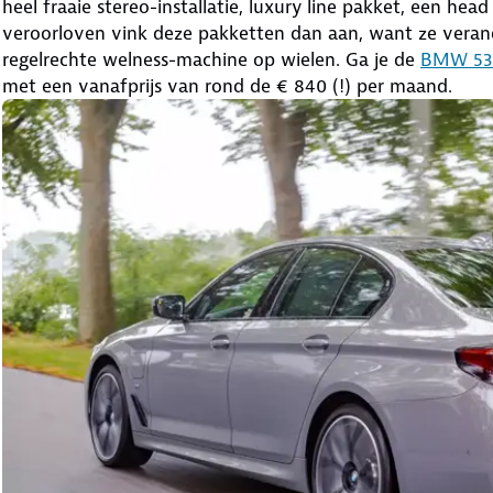
heel fraaie stereo-installatie, luxury line pakket, een hea
veroorloven vink deze pakketten dan aan, want ze verande
regelrechte welness-machine op wielen. Ga je de
BMW 530
met een vanafprijs van rond de € 840 (!) per maand.