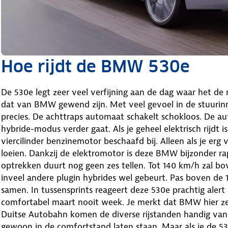
Hoe rijdt de BMW 530e
De 530e legt zeer veel verfijning aan de dag waar het de 
dat van BMW gewend zijn. Met veel gevoel in de stuurinr
precies. De achttraps automaat schakelt schokloos. De auto
hybride-modus verder gaat. Als je geheel elektrisch rijdt is
viercilinder benzinemotor beschaafd bij. Alleen als je erg
loeien. Dankzij de elektromotor is deze BMW bijzonder rap
optrekken duurt nog geen zes tellen. Tot 140 km/h zal bo
inveel andere plugin hybrides wel gebeurt. Pas boven de
samen. In tussensprints reageert deze 530e prachtig alert 
comfortabel maart nooit week. Je merkt dat BMW hier ze
Duitse Autobahn komen de diverse rijstanden handig van 
gewoon in de comfortstand laten staan. Maar als je de 5