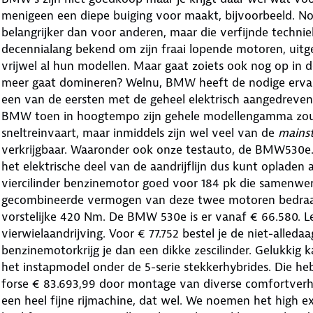
menigeen een diepe buiging voor maakt, bijvoorbeeld. N
belangrijker dan voor anderen, maar die verfijnde techniek 
decennialang bekend om zijn fraai lopende motoren, uitg
vrijwel al hun modellen. Maar gaat zoiets ook nog op in d
meer gaat domineren? Welnu, BMW heeft de nodige ervari
een van de eersten met de geheel elektrisch aangedreve
BMW toen in hoogtempo zijn gehele modellengamma zou el
sneltreinvaart, maar inmiddels zijn wel veel van de
mains
verkrijgbaar. Waaronder ook onze testauto, de BMW530e. D
het elektrische deel van de aandrijflijn dus kunt opladen
viercilinder benzinemotor goed voor 184 pk die samenwer
gecombineerde vermogen van deze twee motoren bedraag
vorstelijke 420 Nm. De BMW 530e is er vanaf € 66.580. Leg
vierwielaandrijving. Voor € 77.752 bestel je de niet-alledaa
benzinemotorkrijg je dan een dikke zescilinder. Gelukkig 
het instapmodel onder de 5-serie stekkerhybrides. Die heb
forse € 83.693,99 door montage van diverse comfortverh
een heel fijne rijmachine, dat wel. We noemen het high e