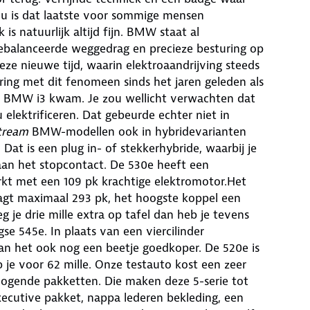
ou is dat laatste voor sommige mensen
is natuurlijk altijd fijn. BMW staat al
ebalanceerde weggedrag en precieze besturing op
eze nieuwe tijd, waarin elektroaandrijving steeds
ng met dit fenomeen sinds het jaren geleden als
n BMW i3 kwam. Je zou wellicht verwachten dat
ektrificeren. Dat gebeurde echter niet in
tream
BMW-modellen ook in hybridevarianten
at is een plug in- of stekkerhybride, waarbij je
 aan het stopcontact. De 530e heeft een
kt met een 109 pk krachtige elektromotor.Het
t maximaal 293 pk, het hoogste koppel een
 je drie mille extra op tafel dan heb je tevens
gse 545e. In plaats van een viercilinder
kan het ook nog een beetje goedkoper. De 520e is
 je voor 62 mille. Onze testauto kost een zeer
ogende pakketten. Die maken deze 5-serie tot
xecutive pakket, nappa lederen bekleding, een