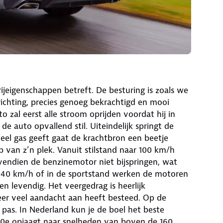
rijeigenschappen betreft. De besturing is zoals we
ichting, precies genoeg bekrachtigd en mooi
 zal eerst alle stroom oprijden voordat hij in
 de auto opvallend stil. Uiteindelijk springt de
 veel gas geeft gaat de krachtbron een beetje
 van z’n plek. Vanuit stilstand naar 100 km/h
vendien de benzinemotor niet bijspringen, wat
 140 km/h of in de sportstand werken de motoren
en levendig. Het veergedrag is heerlijk
er veel aandacht aan heeft besteed. Op de
pas. In Nederland kun je de boel het beste
30e opjaagt naar snelheden van boven de 160