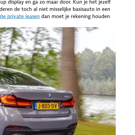
d up display en ga zo maar door. Kun je het jezelf
ren de toch al niet misselijke basisauto in een
e private leasen
dan moet je rekening houden