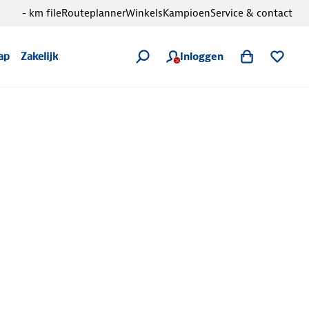
- km file
Routeplanner
Winkels
Kampioen
Service & contact
Inloggen
ap
Zakelijk