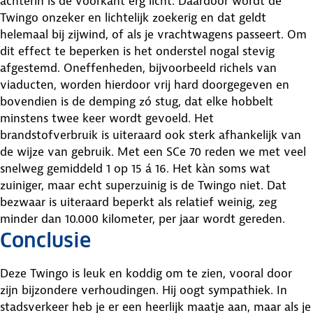
achterin is de voorkant erg licht. Daardoor wordt de
Twingo onzeker en lichtelijk zoekerig en dat geldt
helemaal bij zijwind, of als je vrachtwagens passeert. Om
dit effect te beperken is het onderstel nogal stevig
afgestemd. Oneffenheden, bijvoorbeeld richels van
viaducten, worden hierdoor vrij hard doorgegeven en
bovendien is de demping zó stug, dat elke hobbelt
minstens twee keer wordt gevoeld. Het
brandstofverbruik is uiteraard ook sterk afhankelijk van
de wijze van gebruik. Met een SCe 70 reden we met veel
snelweg gemiddeld 1 op 15 á 16. Het kàn soms wat
zuiniger, maar echt superzuinig is de Twingo niet. Dat
bezwaar is uiteraard beperkt als relatief weinig, zeg
minder dan 10.000 kilometer, per jaar wordt gereden.
Conclusie
Deze Twingo is leuk en koddig om te zien, vooral door
zijn bijzondere verhoudingen. Hij oogt sympathiek. In
stadsverkeer heb je er een heerlijk maatje aan, maar als je