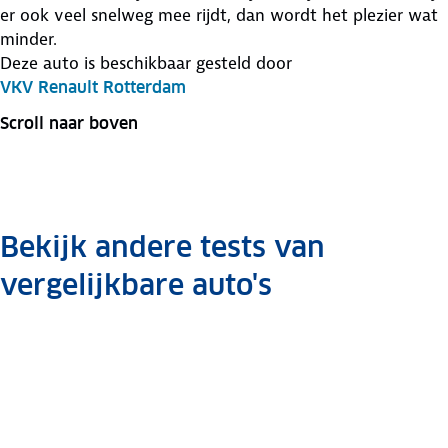
er ook veel snelweg mee rijdt, dan wordt het plezier wat
minder.
Deze auto is beschikbaar gesteld door
VKV Renault Rotterdam
Scroll naar boven
Bekijk andere tests van
vergelijkbare auto's
Smart
Smart
Smart
Smart
Fiat
Fiat
Fiat
Fiat
Fiat
Suzuki
Forfour
Forfour
Forfour
Forfour
Panda
Panda
Panda
Panda
Panda
Sx4
Auto
Auto
Auto
Auto
Auto
Auto
Auto
Auto
Auto
Auto
review
review
review
review
review
review
review
review
review
review