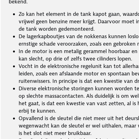
bekend.
Zo kan het element in de tank kapot gaan, waard
vrijwel geen benzine meer krijgt. Daarvoor moet i
de tank worden gedemonteerd.
De lagerkapboutjes van de nokkenas kunnen loslo
ernstige schade veroorzaken, zoals een gebroken 
In de motor is een metalig gerammel hoorbaar en
kan slecht, op drie of zelfs twee cilinders lopen.
Vocht in de elektronische regelunit kan tot allerh
leiden, zoals een afslaande motor en spontaan b
ruitenwissers. In principe is dat een kwestie van
Diverse elektronische storingen kunnen worden t
op slechte massacontacten. Als duidelijk is om we
het gaat, is dat een kwestie van vast zetten, al is 
erbij te kunnen.
Opvallend is de sleutel die niet meer uit het deursl
wegenwacht kan de sleutel er wel uithalen, maar w
is het slot niet meer bruikbaar.