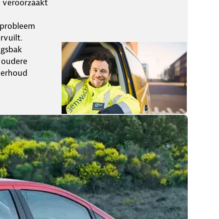
k veroorzaakt
n probleem
vuilt.
ngsbak
t oudere
derhoud