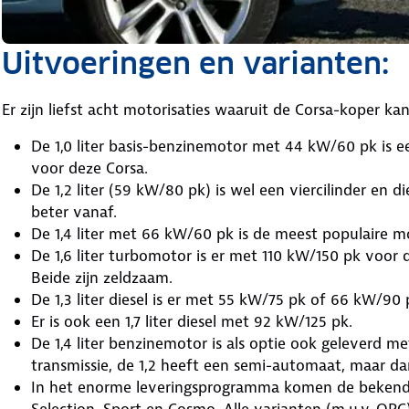
Uitvoeringen en varianten:
Er zijn liefst acht motorisaties waaruit de Corsa-koper kan
De 1,0 liter basis-benzinemotor met 44 kW/60 pk is ee
voor deze Corsa.
De 1,2 liter (59 kW/80 pk) is wel een viercilinder en 
beter vanaf.
De 1,4 liter met 66 kW/60 pk is de meest populaire mo
De 1,6 liter turbomotor is er met 110 kW/150 pk voor
Beide zijn zeldzaam.
De 1,3 liter diesel is er met 55 kW/75 pk of 66 kW/90 
Er is ook een 1,7 liter diesel met 92 kW/125 pk.
De 1,4 liter benzinemotor is als optie ook geleverd m
transmissie, de 1,2 heeft een semi-automaat, maar dan
In het enorme leveringsprogramma komen de bekende 
Selection, Sport en Cosmo. Alle varianten (m.u.v. OPC) 