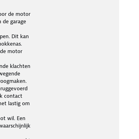
oor de motor
n de garage
pen. Dit kan
nokkenas.
 de motor
ande klachten
ewegende
 droogmaken.
eruggevoerd
lk contact
het lastig om
ot wil. Een
aarschijnlijk