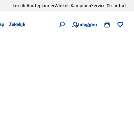
- km file
Routeplanner
Winkels
Kampioen
Service & contact
Inloggen
ap
Zakelijk