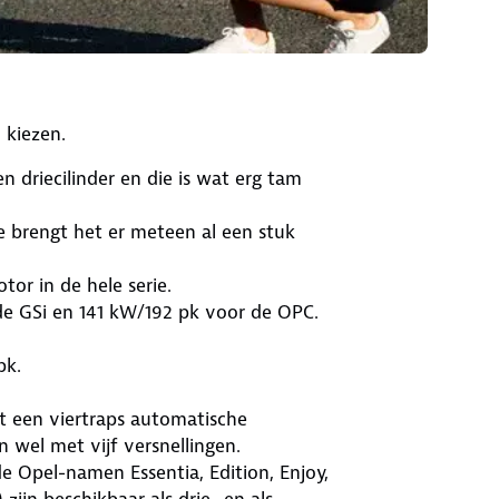
 kiezen.
n driecilinder en die is wat erg tam
die brengt het er meteen al een stuk
tor in de hele serie.
 de GSi en 141 kW/192 pk voor de OPC.
pk.
et een viertraps automatische
 wel met vijf versnellingen.
Opel-namen Essentia, Edition, Enjoy,
zijn beschikbaar als drie- en als