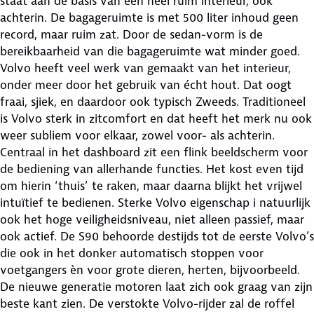
staat aan de basis van een heel ruim interieur, ook
achterin. De bagageruimte is met 500 liter inhoud geen
record, maar ruim zat. Door de sedan-vorm is de
bereikbaarheid van die bagageruimte wat minder goed.
Volvo heeft veel werk van gemaakt van het interieur,
onder meer door het gebruik van écht hout. Dat oogt
fraai, sjiek, en daardoor ook typisch Zweeds. Traditioneel
is Volvo sterk in zitcomfort en dat heeft het merk nu ook
weer subliem voor elkaar, zowel voor- als achterin.
Centraal in het dashboard zit een flink beeldscherm voor
de bediening van allerhande functies. Het kost even tijd
om hierin ‘thuis’ te raken, maar daarna blijkt het vrijwel
intuïtief te bedienen. Sterke Volvo eigenschap i natuurlijk
ook het hoge veiligheidsniveau, niet alleen passief, maar
ook actief. De S90 behoorde destijds tot de eerste Volvo’s
die ook in het donker automatisch stoppen voor
voetgangers èn voor grote dieren, herten, bijvoorbeeld.
De nieuwe generatie motoren laat zich ook graag van zijn
beste kant zien. De verstokte Volvo-rijder zal de roffel