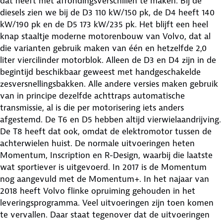
dat heeft met afrondingsverschillen te maken. Bij de
diesels zien we bij de D3 110 kW/150 pk, de D4 heeft 140
kW/190 pk en de D5 173 kW/235 pk. Het blijft een heel
knap staaltje moderne motorenbouw van Volvo, dat al
die varianten gebruik maken van één en hetzelfde 2,0
liter viercilinder motorblok. Alleen de D3 en D4 zijn in de
begintijd beschikbaar geweest met handgeschakelde
zesversnellingsbakken. Alle andere versies maken gebruik
van in principe dezelfde achttraps automatische
transmissie, al is die per motorisering iets anders
afgestemd. De T6 en D5 hebben altijd vierwielaandrijving.
De T8 heeft dat ook, omdat de elektromotor tussen de
achterwielen huist. De normale uitvoeringen heten
Momentum, Inscription en R-Design, waarbij die laatste
wat sportiever is uitgevoerd. In 2017 is de Momentum
nog aangevuld met de Momentum+. In het najaar van
2018 heeft Volvo flinke opruiming gehouden in het
leveringsprogramma. Veel uitvoeringen zijn toen komen
te vervallen. Daar staat tegenover dat de uitvoeringen