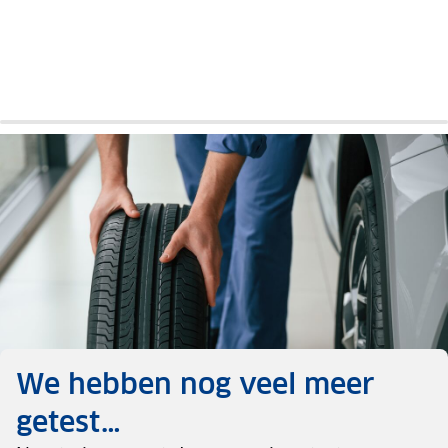
Corsa
Corsa
I20
I20
Auto
Auto
Auto
Auto
review
review
review
review
We hebben nog veel meer
getest…