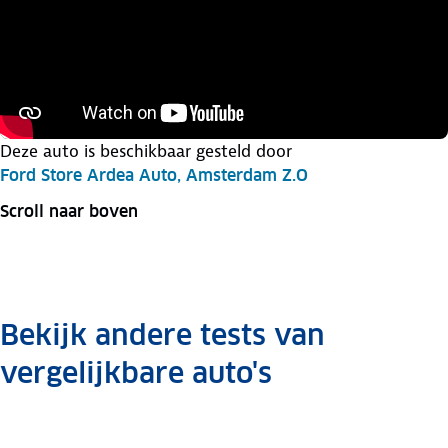
Deze auto is beschikbaar gesteld door
Ford Store Ardea Auto, Amsterdam Z.O
Scroll naar boven
Bekijk andere tests van
vergelijkbare auto's
Opel
Opel
Hyundai
Hyundai