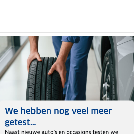
Mondeo
Avensis
Insignia
Auto
Auto
Auto
review
review
review
We hebben nog veel meer
getest…
Naast nieuwe auto’s en occasions testen we