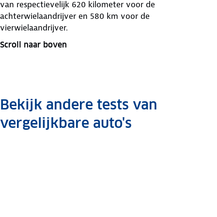
van respectievelijk 620 kilometer voor de
achterwielaandrijver en 580 km voor de
vierwielaandrijver.
Scroll naar boven
Bekijk andere tests van
vergelijkbare auto's
BMW
Kia
Kia
Kia
Kia
Hyundai
Hyundai
Hyundai
I4
Ev6
Ev6
Ev6
Ev6
Ioniq 5
Ioniq 5
Ioniq 5
Auto
Auto
Auto
Auto
Auto
Auto
Auto
Auto
review
review
review
review
review
review
review
review