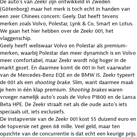
De auto’s van Zeekr zijn ontwikkeld in Zweden
(Götenborg) maar het merk is toch echt in handen van
een zeer Chinees concern: Geely. Dat heeft tevens
merken zoals Volvo, Polestar, Lynk & Co, Smart en Lotus.
We gaan het hier hebben over de Zeekr 001, het
vlaggenschip.
Geely heeft weliswaar Volvo en Polestar als premium-
merken, waarbij Polestar dan meer dynamisch is en Volvo
meer comfortabel, maar Zeekr wordt nóg hoger in de
markt gezet. En daarmee komt de 001 in het vaarwater
van de Mercedes-Benz EQE en de BMW i5. Zeekr typeert
de 001 als een
shooting brake
. Slim, want daarmee maak
je hem in één klap premium.
Shooting brakes
waren
vroeger namelijk auto’s zoals de Volvo P1800 en de Lanca
Beta HPE. De Zeekr straalt net als die oude auto’s iets
speciaals uit, iets exclusiefs.
De instapversie van de Zeekr 001 kost 55 duizend euro en
de topversie net geen 68 mille. Veel geld, maar ten
opzichte van de concurrentie is dat echt een keurige prijs.