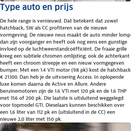
Type auto en prijs
De hele range is vernieuwd. Dat betekent dat zowel
hatchback, SW als CC profiteren van de nieuwe
vormgeving. De nieuwe neus maakt de auto minder lomp
dan zijn voorganger en heeft ook nog eens een gunstige
invloed op de luchtweerstandcoëfficiënt. De fraaie grille
kreeg een subtiele chromen omlijsting; ook de achterkant
heeft een chroom streepje en een nieuw vormgegeven
bumper. Met een 1.4 VTi motor (98 pk) kost de hatchback
€ 21.100. Dan heb je de uitvoering Access. In oplopende
luxe komen daarna de Active en Allure. Andere
benzinemotoren zijn de 1.6 VTi met 120 pk en de 1.6 THP
met 156 of 200 pk. Die laatste is uitsluitend weggelegd
voor topmodel GTI. Dieselaars kunnen beschikken over
een 1,6 liter van 112 pk en (uitsluitend in de CC) een
nieuwe 2,0 liter met 150 pk.