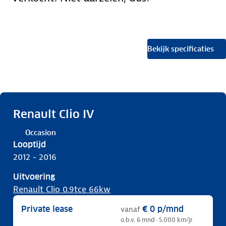
Bekijk specificaties
Renault Clio IV
Occasion
Looptijd
2012 - 2016
Uitvoering
Renault Clio 0.9tce 66kw
Private lease
€ 0
p/mnd
vanaf
o.b.v. 6 mnd · 5.000 km/jr