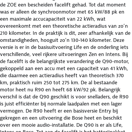
de ZOE een bescheiden facelift gehad. Tot dat moment
was er alleen de synchroonmotor met 65 kW/88 pk en
een maximale accucapaciteit van 22 kWh, wat
overeenkomt met een theoretische actieradius van zo’n
210 kilometer. In de praktijk is dit, zeer afhankelijk van de
omstandigheden, hooguit zo’n 130-140 kilometer. Deze
versie is er in de basisuitvoering Life en de onderling iets
verschillende, veel rijkere uitvoeringen Zen en Intens. Bij
de facelift is de belangrijkste verandering de Q90-motor,
gekoppeld aan een accu met een capaciteit van 41 kWh,
die daarmee een actieradius heeft van theoretisch 370
km, praktisch ruim 250 tot 275 km. De al bestaande
motor heet nu R90 en heeft 68 kW/92 pk. Belangrijk
verschil is dat de Q90 geschikt is voor snelladers, de R90
is juist efficiënter bij normale laadpalen met een lager
vermogen. De R90 heeft er een basisversie Entry bij
gekregen en een uitvoering die Bose heet en beschikt
over een mooie audio-installatie. De Q90 is er als Life,
Intens en Bose. Tot aan de facelift is het batterijpakket