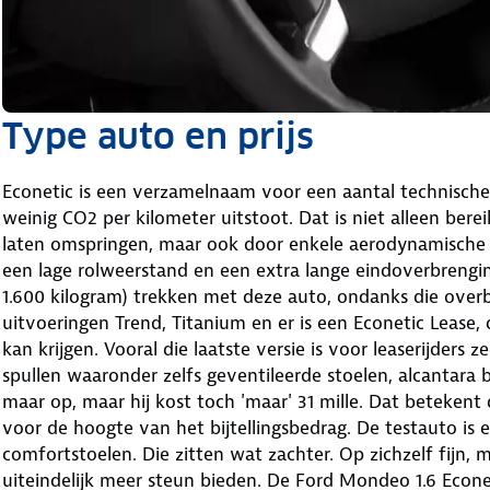
Type auto en prijs
Econetic is een verzamelnaam voor een aantal technisc
weinig CO2 per kilometer uitstoot. Dat is niet alleen ber
laten omspringen, maar ook door enkele aerodynamische
een lage rolweerstand en een extra lange eindoverbrengi
1.600 kilogram) trekken met deze auto, ondanks die overbr
uitvoeringen Trend, Titanium en er is een Econetic Lease,
kan krijgen. Vooral die laatste versie is voor leaserijders 
spullen waaronder zelfs geventileerde stoelen, alcantara
maar op, maar hij kost toch 'maar' 31 mille. Dat betekent
voor de hoogte van het bijtellingsbedrag. De testauto is
comfortstoelen. Die zitten wat zachter. Op zichzelf fijn,
uiteindelijk meer steun bieden. De Ford Mondeo 1.6 Econet