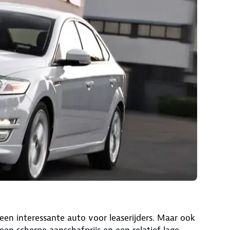
 een interessante auto voor leaserijders. Maar ook
 een scherpe aanschafprijs en een relatief lage