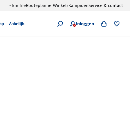
- km file
Routeplanner
Winkels
Kampioen
Service & contact
Inloggen
ap
Zakelijk