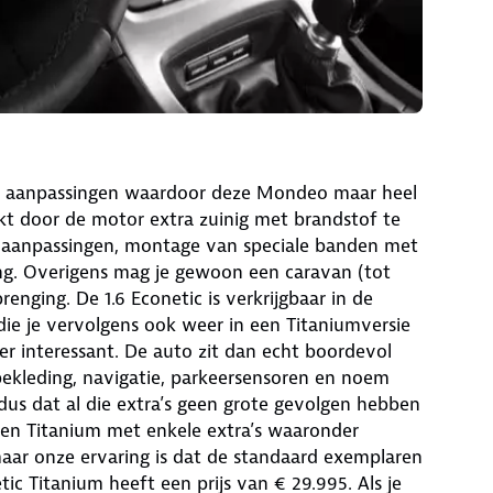
he aanpassingen waardoor deze Mondeo maar heel
eikt door de motor extra zuinig met brandstof te
 aanpassingen, montage van speciale banden met
ng. Overigens mag je gewoon een caravan (tot
enging. De 1.6 Econetic is verkrijgbaar in de
 die je vervolgens ook weer in een Titaniumversie
zeer interessant. De auto zit dan echt boordevol
 bekleding, navigatie, parkeersensoren en noem
 dus dat al die extra’s geen grote gevolgen hebben
 een Titanium met enkele extra’s waaronder
 maar onze ervaring is dat de standaard exemplaren
ic Titanium heeft een prijs van € 29.995. Als je