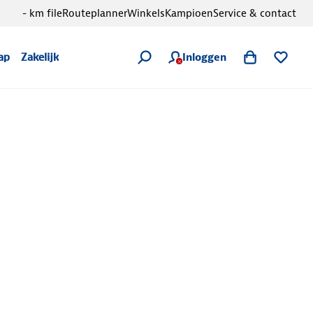
- km file
Routeplanner
Winkels
Kampioen
Service & contact
Inloggen
ap
Zakelijk