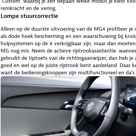
‘Custom’ waarbij je zelf bepaalt welke modus je kiest voo
remkracht en de vering.
Lompe stuurcorrectie
Alleen op de duurste uitvoering van de MG4 profiteer je v
als dode hoek bescherming en een waarschuwing bij kruisen
hulpsystemen op de 4 verkrijgbaar zijn, maar dan moeten 
MG nog mis. Neem de actieve rijstrookassistentie: wannee
gebruikt de tiptoets van de richtingaanwijzer, dan heb je
goed en wel op de juiste rijstrook bent aanbeland. Daar
want de bedieningsknoppen zijn multifunctioneel en da’s