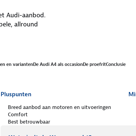
het Audi-aanbod.
bele, allround
en en varianten
De Audi A4 als occasion
De proefrit
Conclusie
Pluspunten
Mi
Breed aanbod aan motoren en uitvoeringen
Comfort
Best betrouwbaar