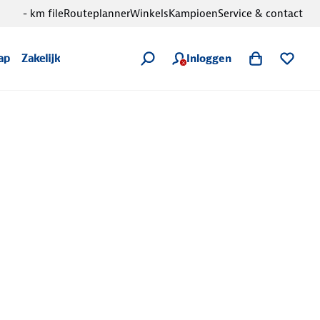
- km file
Routeplanner
Winkels
Kampioen
Service & contact
Inloggen
ap
Zakelijk