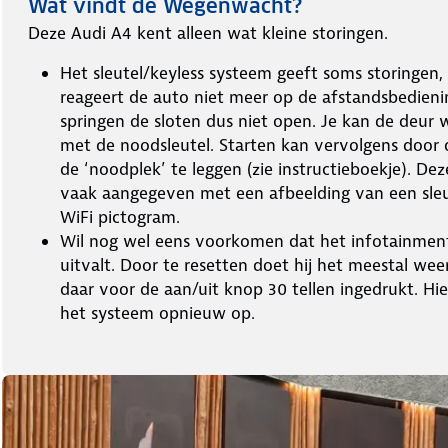
Wat vindt de Wegenwacht?
Deze Audi A4 kent alleen wat kleine storingen.
Het sleutel/keyless systeem geeft soms storingen,
reageert de auto niet meer op de afstandsbedieni
springen de sloten dus niet open. Je kan de deur
met de noodsleutel. Starten kan vervolgens door d
de ‘noodplek’ te leggen (zie instructieboekje). De
vaak aangegeven met een afbeelding van een sleu
WiFi pictogram.
Wil nog wel eens voorkomen dat het infotainme
uitvalt. Door te resetten doet hij het meestal wee
daar voor de aan/uit knop 30 tellen ingedrukt. Hie
het systeem opnieuw op.