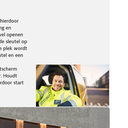
 hierdoor
ng en
 wel openen
e sleutel op
ze plek wordt
tel en een
ntscherm
r. Houdt
rdoor start