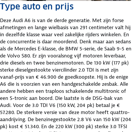
Type auto en prijs
Deze Audi A6 is van de derde generatie. Met zijn forse
afmetingen en lange wielbasis van 291 centimeter valt hij
in dezelfde klasse waar veel zakelijke rijders winkelen. En
de concurrentie is daar moordend. Denk maar aan sedans
als de Mercedes E-klasse, de BMW 5-serie, de Saab 9-5 en
de Volvo S80. Er zijn vooralsnog vijf motoren leverbaar,
drie diesels en twee benzinemotoren. De 130 kW (177 pk)
sterke dieselgestookte viercilinder 2.0 TDI is met zijn
vanaf-prijs van € 46.900 de goedkoopste. Hij is de enige
A6 die is voorzien van een handgeschakelde zesbak. Alle
andere hebben een traploos schakelende multitronic of
een S-tronic aan boord. Die laatste is de DSG-bak van
Audi. Voor de 3.0 TDI V6 (150 kW, 204 pk) betaal je €
57.280. De sterkere versie van deze motor heeft quattro-
aandrijving. De benzinegestookte 2.8 V6 van 150 kW (204
pk) kost € 51.340. En de 220 kW (300 pk) sterke 3.0 TFSI