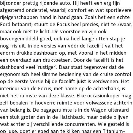
bijzonder prettig rijdende auto. Hij heeft een erg fijn
afgestemd onderstel, waarbij comfort en wat sportievere
rijeigenschappen hand in hand gaan. Zoals het een echte
Ford betaamt, stuurt de Focus heel precies, niet te zwaar,
maar ook niet te licht. De voorstoelen zijn ook
bovengemiddeld goed, ook na heel lange ritten stap je
nog fris uit. In de versies van vóór de facelift valt het
enorm drukke dashboard op, met vooral in het midden
een overdaad aan druktoetsen. Door de facelift is het
dashboard veel ‘rustiger’. Daar staat tegenover dat de
ergonomisch heel slimme bediening van de cruise control
op de eerste versie bij de facelift juist is verdwenen. Het
interieur van de Focus, met name op de achterbank, is
niet het ruimste van deze klasse. Elke occasionkoper mag
zelf bepalen in hoeverre ruimte voor volwassene achterin
van belang is. De bagageruimte is in de Wagon uiteraard
een stuk groter dan in de Hatchback, maar beide blijven
wat achter bij verschillende concurrenten. Wie gesteld is
op luxe, doet er goed aan te kijken naar een Titanium-