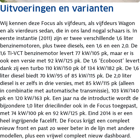
Uitvoeringen en varianten
Wij kennen deze Focus als vijfdeurs, als vijfdeurs Wagon
en als vierdeurs sedan, die in ons land nogal schaars is. In
eerste instantie (2011) zijn er twee verschillende 1,6 liter
benzinemotoren, plus twee diesels, een 1,6 en een 2,0. De
1,6 Ti-VCT benzinemotor levert 77 kW/105 pk, maar er is
ook een versie met 92 kW/125 pk. De 1,6 ‘Ecoboost’ levert
dank zij een turbo 110 kW/150 pk òf 134 kW/182 pk. De 1,6
liter diesel biedt 70 kW/95 of 85 kW/115 pk. De 2,0 liter
diesel is er zelfs in drie versies, met 85 kW/115 pk (alleen
in combinatie met automatische transmissie), 103 kW/140
pk en 120 kW/163 pk. Een jaar na de introductie wordt de
bijzondere 1,0 liter driecilinder ook in de Focus toegepast,
met 74 kW/100 pk en 92 kW/125 pk. Eind 2014 is er een
heel ingrijpende facelift. De Focus krijgt een compleet
nieuw front en past zo weer beter in de lijn met andere
modellen, plus een vrijwel compleet nieuw dashboard.