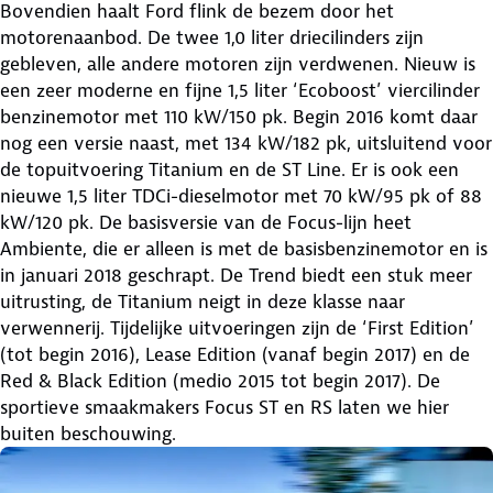
Bovendien haalt Ford flink de bezem door het
motorenaanbod. De twee 1,0 liter driecilinders zijn
gebleven, alle andere motoren zijn verdwenen. Nieuw is
een zeer moderne en fijne 1,5 liter ‘Ecoboost’ viercilinder
benzinemotor met 110 kW/150 pk. Begin 2016 komt daar
nog een versie naast, met 134 kW/182 pk, uitsluitend voor
de topuitvoering Titanium en de ST Line. Er is ook een
nieuwe 1,5 liter TDCi-dieselmotor met 70 kW/95 pk of 88
kW/120 pk. De basisversie van de Focus-lijn heet
Ambiente, die er alleen is met de basisbenzinemotor en is
in januari 2018 geschrapt. De Trend biedt een stuk meer
uitrusting, de Titanium neigt in deze klasse naar
verwennerij. Tijdelijke uitvoeringen zijn de ‘First Edition’
(tot begin 2016), Lease Edition (vanaf begin 2017) en de
Red & Black Edition (medio 2015 tot begin 2017). De
sportieve smaakmakers Focus ST en RS laten we hier
buiten beschouwing.