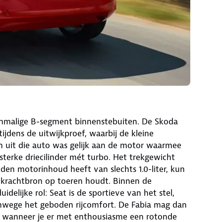
nmalige B-segment binnenstebuiten. De Skoda
ijdens de uitwijkproef, waarbij de kleine
ron uit die auto was gelijk aan de motor waarmee
terke driecilinder mét turbo. Het trekgewicht
den motorinhoud heeft van slechts 1.0-liter, kun
de krachtbron op toeren houdt. Binnen de
lijke rol: Seat is de sportieve van het stel,
nwege het geboden rijcomfort. De Fabia mag dan
n’ wanneer je er met enthousiasme een rotonde