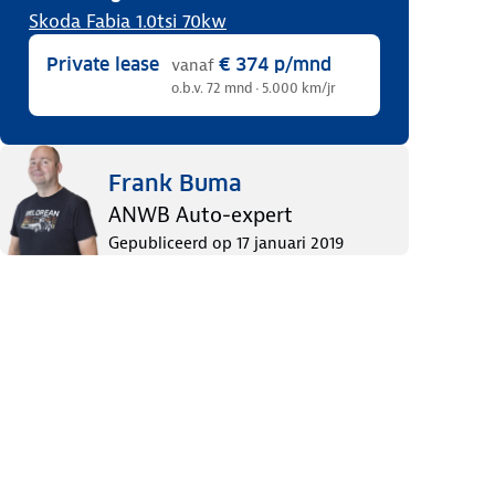
Skoda Fabia 1.0tsi 70kw
Private lease
€ 374
p/mnd
vanaf
o.b.v. 72 mnd · 5.000 km/jr
Frank Buma
ANWB Auto-expert
Gepubliceerd op
17 januari 2019