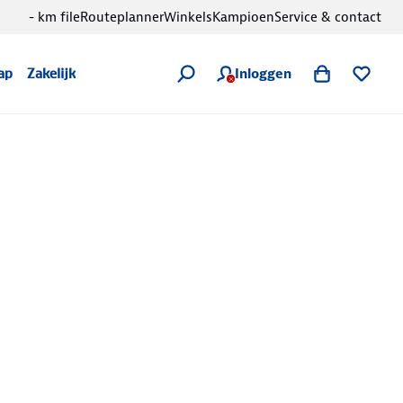
- km file
Routeplanner
Winkels
Kampioen
Service & contact
Inloggen
ap
Zakelijk