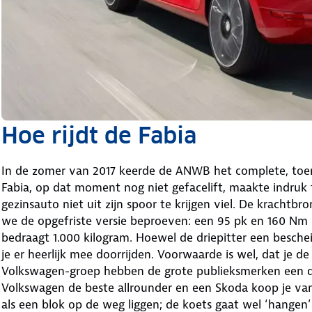
Hoe rijdt de Fabia
In de zomer van 2017 keerde de ANWB het complete, toe
Fabia, op dat moment nog niet gefacelift, maakte indruk t
gezinsauto niet uit zijn spoor te krijgen viel. De krachtb
we de opgefriste versie beproeven: een 95 pk en 160 Nm s
bedraagt 1.000 kilogram. Hoewel de driepitter een beschei
je er heerlijk mee doorrijden. Voorwaarde is wel, dat je 
Volkswagen-groep hebben de grote publieksmerken een duide
Volkswagen de beste allrounder en een Skoda koop je va
als een blok op de weg liggen; de koets gaat wel ‘hange