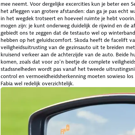
mee neemt. Voor dergelijke excercities kun je beter een Se
het afleggen van grotere afstanden: dan ga je pas echt
in het wegdek trotseert en hoeveel ruimte je hebt voorin. 
mogen zijn: je kunt onderweg duidelijk de rijwind en de a
gebiedt ons te zeggen dat de testauto wel op winterbande
hebben op het geluidscomfort. Skoda heeft de facelift 
veiligheidsuitrusting van de gezinsauto uit te breiden m
kruisend verkeer aan de achterzijde van de auto. Beide h
komen, zoals dat voor zo’n beetje de complete veiligheid
stadssnelheden wordt pas vanaf het tweede uitrustingsn
control en vermoeidheidsherkenning moeten sowieso los w
Fabia wel redelijk overzichtelijk.