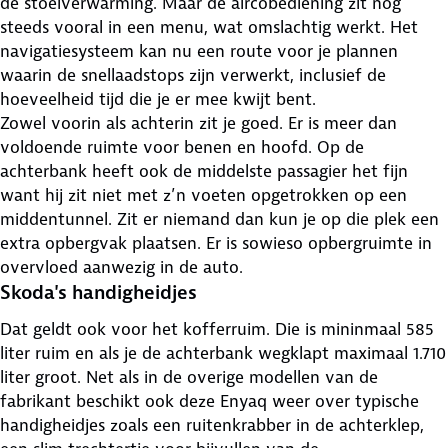
de stoelverwarming. Maar de aircobediening zit nog
steeds vooral in een menu, wat omslachtig werkt. Het
navigatiesysteem kan nu een route voor je plannen
waarin de snellaadstops zijn verwerkt, inclusief de
hoeveelheid tijd die je er mee kwijt bent.
Zowel voorin als achterin zit je goed. Er is meer dan
voldoende ruimte voor benen en hoofd. Op de
achterbank heeft ook de middelste passagier het fijn
want hij zit niet met z’n voeten opgetrokken op een
middentunnel. Zit er niemand dan kun je op die plek een
extra opbergvak plaatsen. Er is sowieso opbergruimte in
overvloed aanwezig in de auto.
Skoda's handigheidjes
Dat geldt ook voor het kofferruim. Die is mininmaal 585
liter ruim en als je de achterbank wegklapt maximaal 1.710
liter groot. Net als in de overige modellen van de
fabrikant beschikt ook deze Enyaq weer over typische
handigheidjes zoals een ruitenkrabber in de achterklep,