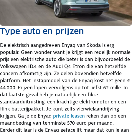
Type auto en prijzen
De elektrisch aangedreven Enyaq van Skoda is erg
populair. Geen wonder want je krijgt een redelijk normale
prijs een elektrische auto die beter is dan bijvoorbeeld de
Volkswagen ID.4 en de Audi Q4 Etron die van hetzelfde
concern afkomstig zijn. Ze delen bovendien hetzelfde
platform. Het instapmodel van de Enyaq kost net geen €
44.000. Prijzen lopen vervolgens op tot liefst 62 mille. In
dat laatste geval heb je natuurlijk een fikse
standaarduitrusting, een krachtige elektromotor en een
flink batterijpakket. Je kunt zelfs vierwielaandrijving
krijgen. Ga je de Enyaq
private leasen
reken dan op een
maandbedrag van tenminste 570 euro per maand.
Eerder dit jaar is de Enyaq gefacelift maar dat kun je aan