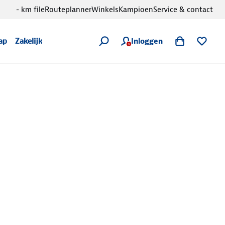
- km file
Routeplanner
Winkels
Kampioen
Service & contact
Inloggen
ap
Zakelijk