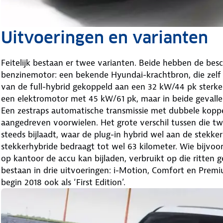
Uitvoeringen en varianten
Feitelijk bestaan er twee varianten. Beide hebben de besc
benzinemotor: een bekende Hyundai-krachtbron, die zelf a
van de full-hybrid gekoppeld aan een 32 kW/44 pk sterke 
een elektromotor met 45 kW/61 pk, maar in beide gevall
Een zestraps automatische transmissie met dubbele kopp
aangedreven voorwielen. Het grote verschil tussen die twee
steeds bijlaadt, waar de plug-in hybrid wel aan de stekk
stekkerhybride bedraagt tot wel 63 kilometer. Wie bijvoo
op kantoor de accu kan bijladen, verbruikt op die ritten 
bestaan in drie uitvoeringen: i-Motion, Comfort en Premi
begin 2018 ook als ‘First Edition’.