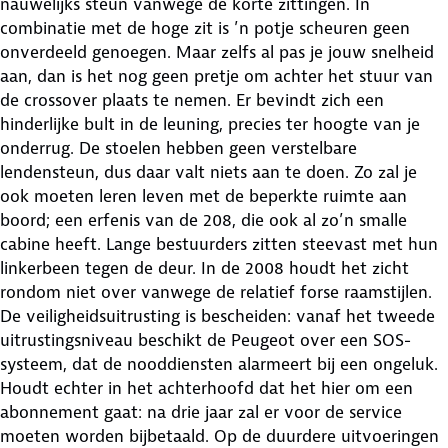
nauwelijks steun vanwege de korte zittingen. In
combinatie met de hoge zit is ’n potje scheuren geen
onverdeeld genoegen. Maar zelfs al pas je jouw snelheid
aan, dan is het nog geen pretje om achter het stuur van
de crossover plaats te nemen. Er bevindt zich een
hinderlijke bult in de leuning, precies ter hoogte van je
onderrug. De stoelen hebben geen verstelbare
lendensteun, dus daar valt niets aan te doen. Zo zal je
ook moeten leren leven met de beperkte ruimte aan
boord; een erfenis van de 208, die ook al zo’n smalle
cabine heeft. Lange bestuurders zitten steevast met hun
linkerbeen tegen de deur. In de 2008 houdt het zicht
rondom niet over vanwege de relatief forse raamstijlen.
De veiligheidsuitrusting is bescheiden: vanaf het tweede
uitrustingsniveau beschikt de Peugeot over een SOS-
systeem, dat de nooddiensten alarmeert bij een ongeluk.
Houdt echter in het achterhoofd dat het hier om een
abonnement gaat: na drie jaar zal er voor de service
moeten worden bijbetaald. Op de duurdere uitvoeringen