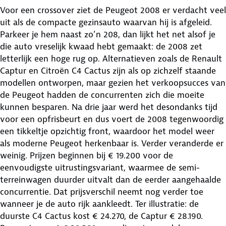
Voor een crossover ziet de Peugeot 2008 er verdacht veel
uit als de compacte gezinsauto waarvan hij is afgeleid.
Parkeer je hem naast zo’n 208, dan lijkt het net alsof je
die auto vreselijk kwaad hebt gemaakt: de 2008 zet
letterlijk een hoge rug op. Alternatieven zoals de Renault
Captur en Citroën C4 Cactus zijn als op zichzelf staande
modellen ontworpen, maar gezien het verkoopsucces van
de Peugeot hadden de concurrenten zich die moeite
kunnen besparen. Na drie jaar werd het desondanks tijd
voor een opfrisbeurt en dus voert de 2008 tegenwoordig
een tikkeltje opzichtig front, waardoor het model weer
als moderne Peugeot herkenbaar is. Verder veranderde er
weinig. Prijzen beginnen bij € 19.200 voor de
eenvoudigste uitrustingsvariant, waarmee de semi-
terreinwagen duurder uitvalt dan de eerder aangehaalde
concurrentie. Dat prijsverschil neemt nog verder toe
wanneer je de auto rijk aankleedt. Ter illustratie: de
duurste C4 Cactus kost € 24.270, de Captur € 28.190.