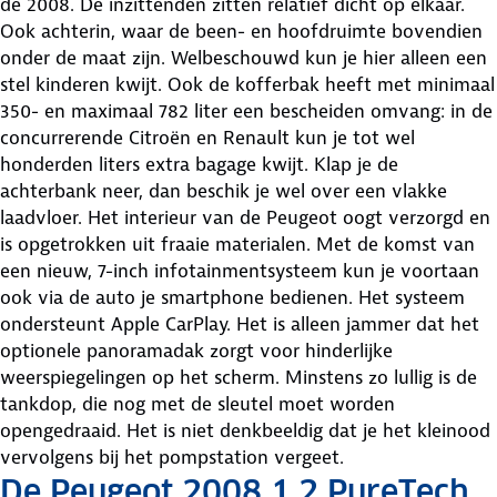
de 2008. De inzittenden zitten relatief dicht op elkaar.
Ook achterin, waar de been- en hoofdruimte bovendien
onder de maat zijn. Welbeschouwd kun je hier alleen een
stel kinderen kwijt. Ook de kofferbak heeft met minimaal
350- en maximaal 782 liter een bescheiden omvang: in de
concurrerende Citroën en Renault kun je tot wel
honderden liters extra bagage kwijt. Klap je de
achterbank neer, dan beschik je wel over een vlakke
laadvloer. Het interieur van de Peugeot oogt verzorgd en
is opgetrokken uit fraaie materialen. Met de komst van
een nieuw, 7-inch infotainmentsysteem kun je voortaan
ook via de auto je smartphone bedienen. Het systeem
ondersteunt Apple CarPlay. Het is alleen jammer dat het
optionele panoramadak zorgt voor hinderlijke
weerspiegelingen op het scherm. Minstens zo lullig is de
tankdop, die nog met de sleutel moet worden
opengedraaid. Het is niet denkbeeldig dat je het kleinood
vervolgens bij het pompstation vergeet.
De Peugeot 2008 1.2 PureTech