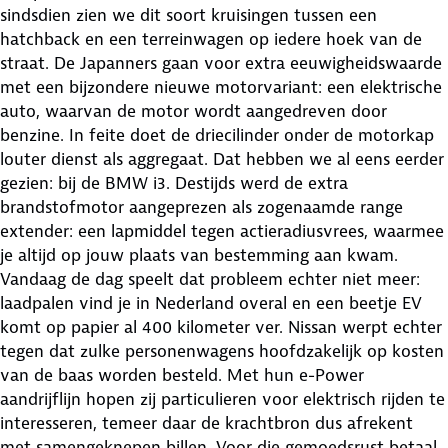
sindsdien zien we dit soort kruisingen tussen een
hatchback en een terreinwagen op iedere hoek van de
straat. De Japanners gaan voor extra eeuwigheidswaarde
met een bijzondere nieuwe motorvariant: een elektrische
auto, waarvan de motor wordt aangedreven door
benzine. In feite doet de driecilinder onder de motorkap
louter dienst als aggregaat. Dat hebben we al eens eerder
gezien: bij de BMW i3. Destijds werd de extra
brandstofmotor aangeprezen als zogenaamde range
extender: een lapmiddel tegen actieradiusvrees, waarmee
je altijd op jouw plaats van bestemming aan kwam.
Vandaag de dag speelt dat probleem echter niet meer:
laadpalen vind je in Nederland overal en een beetje EV
komt op papier al 400 kilometer ver. Nissan werpt echter
tegen dat zulke personenwagens hoofdzakelijk op kosten
van de baas worden besteld. Met hun e-Power
aandrijflijn hopen zij particulieren voor elektrisch rijden te
interesseren, temeer daar de krachtbron dus afrekent
met samengeknepen billen. Voor die gemoedsrust betaal