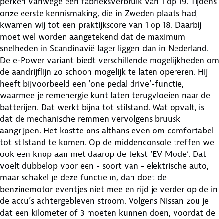
perken vanwege een fabrieksverbruik van 1 op 19. Tijdens
onze eerste kennismaking, die in Zweden plaats had,
kwamen wij tot een praktijkscore van 1 op 18. Daarbij
moet wel worden aangetekend dat de maximum
snelheden in Scandinavië lager liggen dan in Nederland.
De e-Power variant biedt verschillende mogelijkheden om
de aandrijflijn zo schoon mogelijk te laten opereren. Hij
heeft bijvoorbeeld een ‘one pedal drive’-functie,
waarmee je remenergie kunt laten terugvloeien naar de
batterijen. Dat werkt bijna tot stilstand. Wat opvalt, is
dat de mechanische remmen vervolgens bruusk
aangrijpen. Het kostte ons althans even om comfortabel
tot stilstand te komen. Op de middenconsole treffen we
ook een knop aan met daarop de tekst ‘EV Mode’. Dat
voelt dubbelop voor een - soort van - elektrische auto,
maar schakel je deze functie in, dan doet de
benzinemotor eventjes niet mee en rijd je verder op de in
de accu’s achtergebleven stroom. Volgens Nissan zou je
dat een kilometer of 3 moeten kunnen doen, voordat de