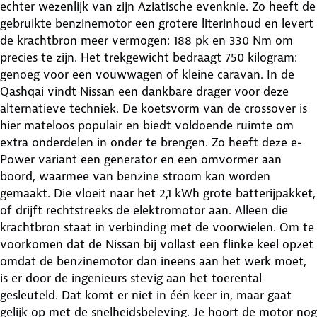
echter wezenlijk van zijn Aziatische evenknie. Zo heeft de
gebruikte benzinemotor een grotere literinhoud en levert
de krachtbron meer vermogen: 188 pk en 330 Nm om
precies te zijn. Het trekgewicht bedraagt 750 kilogram:
genoeg voor een vouwwagen of kleine caravan. In de
Qashqai vindt Nissan een dankbare drager voor deze
alternatieve techniek. De koetsvorm van de crossover is
hier mateloos populair en biedt voldoende ruimte om
extra onderdelen in onder te brengen. Zo heeft deze e-
Power variant een generator en een omvormer aan
boord, waarmee van benzine stroom kan worden
gemaakt. Die vloeit naar het 2,1 kWh grote batterijpakket,
of drijft rechtstreeks de elektromotor aan. Alleen die
krachtbron staat in verbinding met de voorwielen. Om te
voorkomen dat de Nissan bij vollast een flinke keel opzet
omdat de benzinemotor dan ineens aan het werk moet,
is er door de ingenieurs stevig aan het toerental
gesleuteld. Dat komt er niet in één keer in, maar gaat
gelijk op met de snelheidsbeleving. Je hoort de motor nog