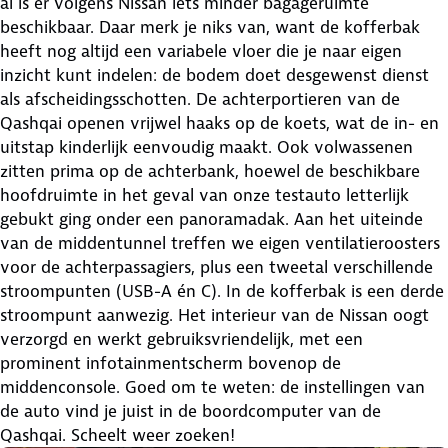
al is er volgens Nissan iets minder bagageruimte
beschikbaar. Daar merk je niks van, want de kofferbak
heeft nog altijd een variabele vloer die je naar eigen
inzicht kunt indelen: de bodem doet desgewenst dienst
als afscheidingsschotten. De achterportieren van de
Qashqai openen vrijwel haaks op de koets, wat de in- en
uitstap kinderlijk eenvoudig maakt. Ook volwassenen
zitten prima op de achterbank, hoewel de beschikbare
hoofdruimte in het geval van onze testauto letterlijk
gebukt ging onder een panoramadak. Aan het uiteinde
van de middentunnel treffen we eigen ventilatieroosters
voor de achterpassagiers, plus een tweetal verschillende
stroompunten (USB-A én C). In de kofferbak is een derde
stroompunt aanwezig. Het interieur van de Nissan oogt
verzorgd en werkt gebruiksvriendelijk, met een
prominent infotainmentscherm bovenop de
middenconsole. Goed om te weten: de instellingen van
de auto vind je juist in de boordcomputer van de
Qashqai. Scheelt weer zoeken!