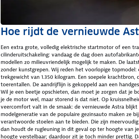
Hoe rijdt de vernieuwde Ast
Een extra grote, volledig elektrische startmotor of een t
cilinderuitschakeling: vandaag de dag doen autofabrikan
modellen zo milieuvriendelijk mogelijk te maken. De laat
zonder kunstgrepen. Wij reden het voorlopige topmodel: 
trekgewicht van 1.350 kilogram. Een soepele krachtbron, 
toerentallen. De aandrijflijn is gekoppeld aan een handges
Wil je een beetje opschieten, dan moet je zorgen dat je
je de motor wel, maar storend is dat niet. Op kruissnelheid
veercomfort valt in de smaak: de vernieuwde Astra blijkt e
modelgeneratie van de populaire gezinsauto maken ze bi
verantwoorde stoelen aan te bieden. Die zijn meervoudig 
dan houdt de rugleuning in dit geval op ter hoogte van je 
hoogte verstelbaar; daardoor zit je toch minder prettig. 