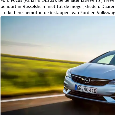
Ford Focus (vanaf € 24.305). Beide alternatieven zijn lev
behoort in Rüsselsheim niet tot de mogelijkheden. Daaren
sterke benzinemotor: de instappers van Ford en Volkswa