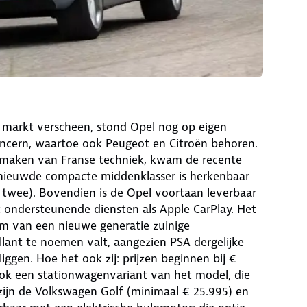
e markt verscheen, stond Opel nog op eigen
concern, waartoe ook Peugeot en Citroën behoren.
 maken van Franse techniek, kwam de recente
rnieuwde compacte middenklasser is herkenbaar
er twee). Bovendien is de Opel voortaan leverbaar
 ondersteunende diensten als Apple CarPlay. Het
rm van een nieuwe generatie zuinige
llant te noemen valt, aangezien PSA dergelijke
ggen. Hoe het ook zij: prijzen beginnen bij €
ook een stationwagenvariant van het model, die
 zijn de Volkswagen Golf (minimaal € 25.995) en