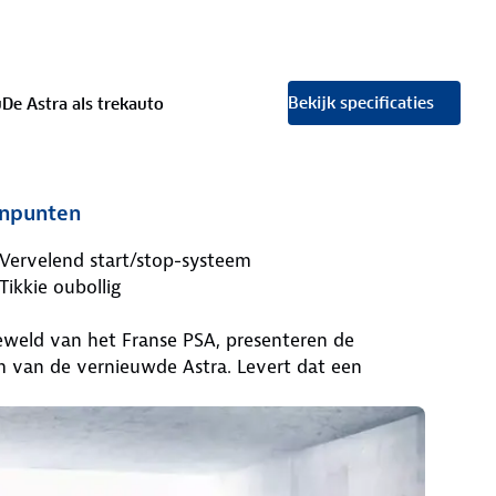
Bekijk specificaties
u
De Astra als trekauto
npunten
Vervelend start/stop-systeem
Tikkie oubollig
geweld van het Franse PSA, presenteren de
m van de vernieuwde Astra. Levert dat een