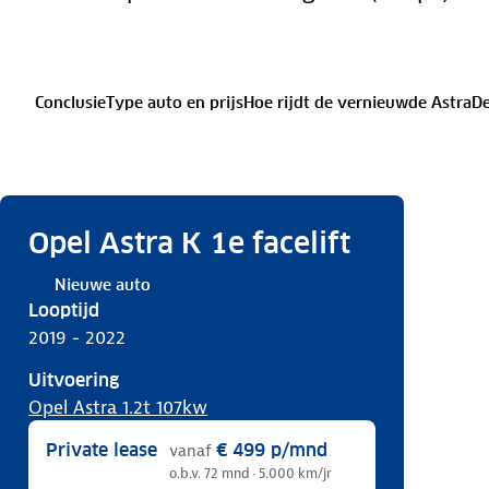
Conclusie
Type auto en prijs
Hoe rijdt de vernieuwde Astra
De
Opel Astra K 1e facelift
Nieuwe auto
Looptijd
2019 - 2022
Uitvoering
Opel Astra 1.2t 107kw
Private lease
€ 499
p/mnd
vanaf
o.b.v. 72 mnd · 5.000 km/jr