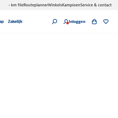
- km file
Routeplanner
Winkels
Kampioen
Service & contact
Inloggen
ap
Zakelijk