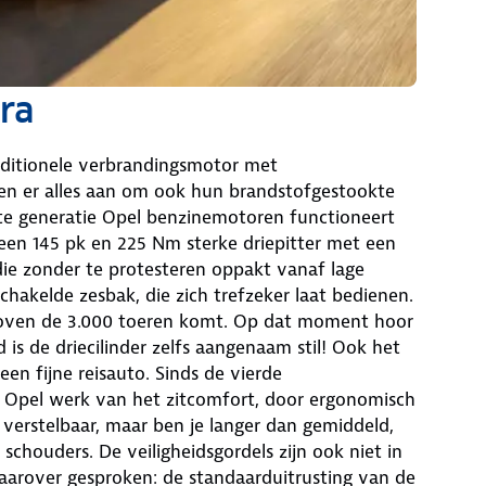
ra
raditionele verbrandingsmotor met
ten er alles aan om ook hun brandstofgestookte
ste generatie Opel benzinemotoren functioneert
een 145 pk en 225 Nm sterke driepitter met een
die zonder te protesteren oppakt vanaf lage
chakelde zesbak, die zich trefzeker laat bedienen.
 boven de 3.000 toeren komt. Op dat moment hoor
 is de driecilinder zelfs aangenaam stil! Ook het
en fijne reisauto. Sinds de vierde
j Opel werk van het zitcomfort, door ergonomisch
verstelbaar, maar ben je langer dan gemiddeld,
schouders. De veiligheidsgordels zijn ook niet in
Daarover gesproken: de standaarduitrusting van de