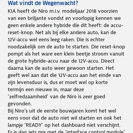
Wat vindt de Wegenwacht?
KIA heeft de Niro m.i.v. modeljaar 2018 voorzien
van een briljante vondst en voorlopig kennen we
geen enkele andere hybride die dit heeft: de accu-
reset-knop. Net als bij elke andere auto, kan de
12V-accu wel eens leeg raken. Die is echter
noodzakelijk om de auto te starten. Die reset-knop
pompt als het ware een klein beetje stroom vanuit
de grote hybride-accu naar de 12V-accu. Direct
daarna kan de auto weer gewoon starten. Het
geeft wel aan dat die 12V-accu aan het einde van
zijn levensduur is, dus er moet wel op korte
termijn een nieuwe in, maar deze
‘zelfredzaamheid’ van de Niro is zeer goed
gevonden.
Bij Niro’s uit de eerste bouwjaren komt het wel
eens voor dat de auto niet wil starten en ook het
lampje ‘READY’ op het dashboard niet verschijnt.
Er is dan iets mis met de ‘interface control module’