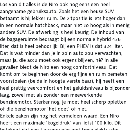
Los van dit alles is de Niro ook nog eens een heel
aangename gebruiksauto. Zoals het een heuse SUV
betaamt is hij lekker ruim. De zitpositie is iets hoger dan
in een normale hatchback, maar niet zo hoog als in menig
andere SUV. De afwerking is heel keurig. De inhoud van
de bagageruimte bedraagt bij een normale hybrid 436
liter, dat is heel behoorlijk. Bij een PHEV is dat 324 liter.
Dat is wat minder dan je in zo’n auto zou verwachten,
maar ja, die accu moet ook ergens blijven, hè? In alle
gevallen biedt de Niro een hoog comfortniveau. Dat
komt om te beginnen door de erg fijne en ruim bemeten
voorstoelen (beide in hoogte verstelbaar), hij heeft een
heel prettig veercomfort en het geluidsniveau is bijzonder
laag, zowel met als zonder een meewerkende
benzinemotor. Sterker nog: je moet heel scherp opletten
of die benzinemotor ‘het doet’ of niet.
Enkele zaken zijn nog het vermelden waard. Een Niro
heeft een maximale ‘kogeldruk’ van liefst 100 kilo. Dit
betekent dat een fietsendrager met twee elektrische