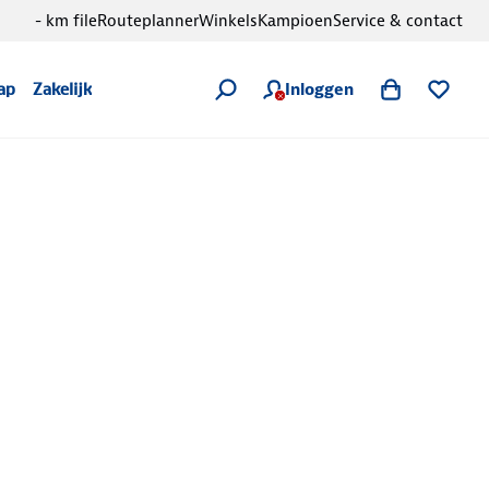
- km file
Routeplanner
Winkels
Kampioen
Service & contact
Inloggen
ap
Zakelijk