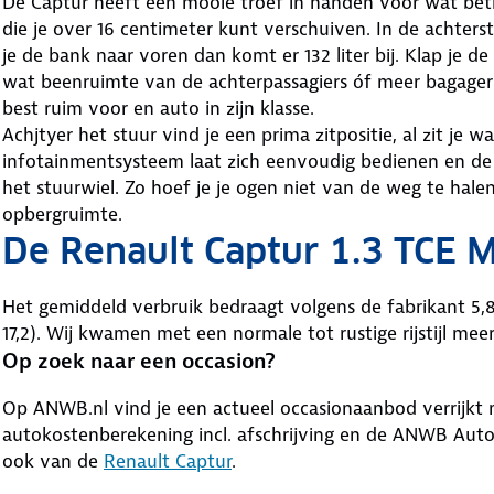
De Captur heeft een mooie troef in handen voor wat betr
die je over 16 centimeter kunt verschuiven. In de achters
je de bank naar voren dan komt er 132 liter bij. Klap je de
wat beenruimte van de achterpassagiers óf meer bagager
best ruim voor en auto in zijn klasse.
Achjtyer het stuur vind je een prima zitpositie, al zit je
infotainmentsysteem laat zich eenvoudig bedienen en de 
het stuurwiel. Zo hoef je je ogen niet van de weg te hal
opbergruimte.
De Renault Captur 1.3 TCE 
Het gemiddeld verbruik bedraagt volgens de fabrikant 5
17,2). Wij kwamen met een normale tot rustige rijstijl me
Op zoek naar een occasion?
Op ANWB.nl vind je een actueel occasionaanbod verrijkt m
autokostenberekening incl. afschrijving en de ANWB Au
ook van de
Renault Captur
.