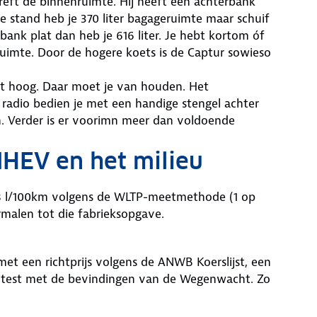
eft de binnenruimte. Hij heeft een achterbank
te stand heb je 370 liter bagageruimte maar schuif
 bank plat dan heb je 616 liter. Je hebt kortom óf
uimte. Door de hogere koets is de Captur sowieso
 wat hoog. Daar moet je van houden. Het
radio bedien je met een handige stengel achter
en. Verder is er voorimn meer dan voldoende
MHEV en het milieu
,8 l/100km volgens de WLTP-meetmethode (1 op
ermalen tot die fabrieksopgave.
et een richtprijs volgens de ANWB Koerslijst, een
totest met de bevindingen van de Wegenwacht. Zo