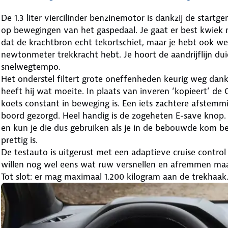
De 1.3 liter viercilinder benzinemotor is dankzij de startg
op bewegingen van het gaspedaal. Je gaat er best kwiek 
dat de krachtbron echt tekortschiet, maar je hebt ook wee
newtonmeter trekkracht hebt. Je hoort de aandrijflijn dui
snelwegtempo.
Het onderstel filtert grote oneffenheden keurig weg dan
heeft hij wat moeite. In plaats van inveren ‘kopieert’ d
koets constant in beweging is. Een iets zachtere afstem
boord gezorgd. Heel handig is de zogeheten E-save knop. 
en kun je die dus gebruiken als je in de bebouwde kom ben
prettig is.
De testauto is uitgerust met een adaptieve cruise contro
willen nog wel eens wat ruw versnellen en afremmen maar
Tot slot: er mag maximaal 1.200 kilogram aan de trekhaak