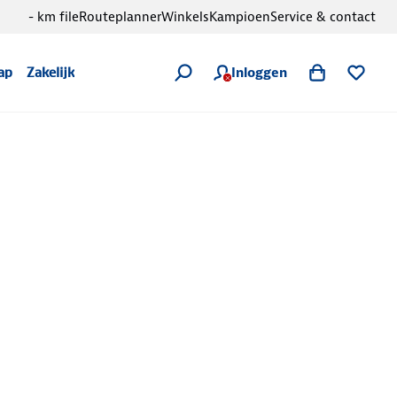
- km file
Routeplanner
Winkels
Kampioen
Service & contact
Inloggen
ap
Zakelijk