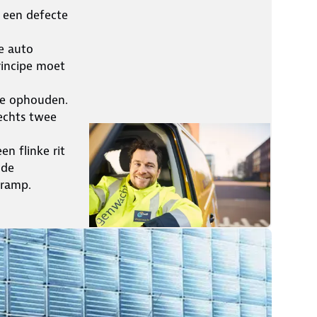
n een defecte
de auto
rincipe moet
ee ophouden.
echts twee
en flinke rit
lde
 ramp.