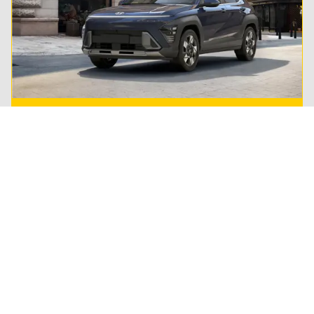
Private lease
Steeds meer Nederlanders leasen hun privé-auto.
Lees alles over private lease en ontdek of het ook
wat voor jou is.
Regel het snel
Service & Contact