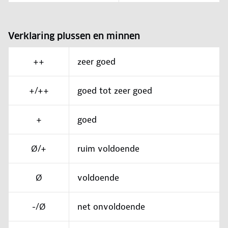
Verklaring plussen en minnen
++
zeer goed
+/++
goed tot zeer goed
+
goed
Ø/+
ruim voldoende
Ø
voldoende
-/Ø
net onvoldoende