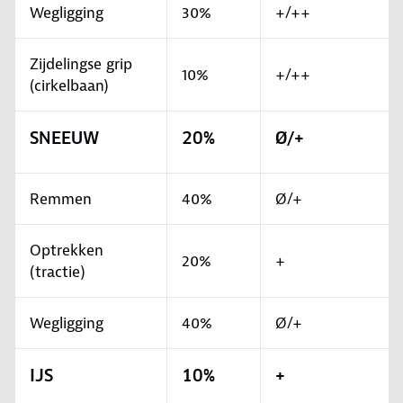
Wegligging
30%
+/++
Zijdelingse grip
10%
+/++
(cirkelbaan)
SNEEUW
20%
Ø/+
Remmen
40%
Ø/+
Optrekken
20%
+
(tractie)
Wegligging
40%
Ø/+
IJS
10%
+