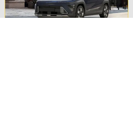
Private lease
Steeds meer Nederlanders leasen hun privé-auto.
Lees alles over private lease en ontdek of het ook
wat voor jou is.
Regel het snel
Service & Contact
Private lease