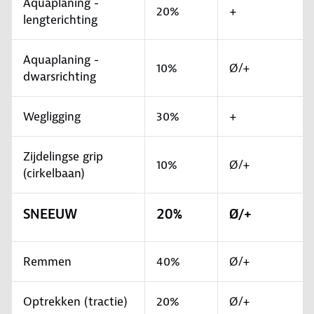
Aquaplaning -
20%
+
lengterichting
Aquaplaning -
10%
Ø/+
dwarsrichting
Wegligging
30%
+
Zijdelingse grip
10%
Ø/+
(cirkelbaan)
SNEEUW
20%
Ø/+
Remmen
40%
Ø/+
Optrekken (tractie)
20%
Ø/+