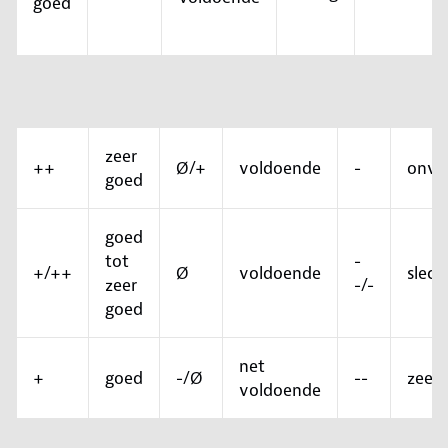
goed
zeer
++
Ø/+
voldoende
-
onvo
goed
goed
tot
-
+/++
Ø
voldoende
slech
zeer
-/-
goed
net
+
goed
-/Ø
--
zeer 
voldoende