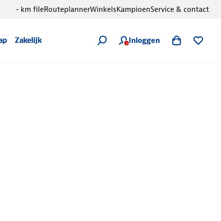
- km file
Routeplanner
Winkels
Kampioen
Service & contact
Inloggen
ap
Zakelijk